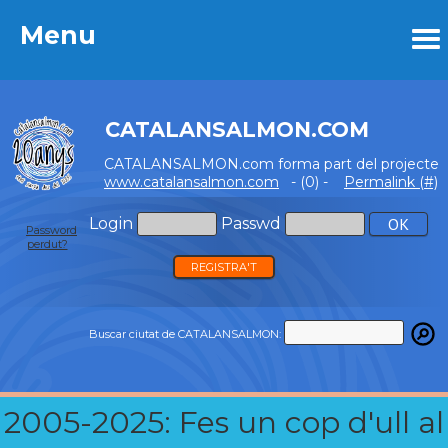
Menu
Menu
CATALANSALMON.COM
CATALANSALMON.com forma part del projecte
www.catalansalmon.com
- (0) -
Permalink (#)
Login
Passwd
Password
perdut?
REGISTRA'T
Buscar ciutat de CATALANSALMON:
2005-2025: Fes un cop d'ull al