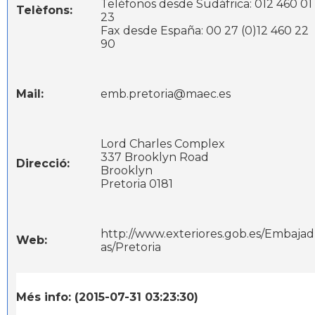
Teléfonos desde Sudáfrica: 012 460 01
Telèfons:
23
Fax desde España: 00 27 (0)12 460 22
90
Mail:
emb.pretoria@maec.es
Lord Charles Complex
337 Brooklyn Road
Direcció:
Brooklyn
Pretoria 0181
http://www.exteriores.gob.es/Embajad
Web:
as/Pretoria
Més info: (2015-07-31 03:23:30)