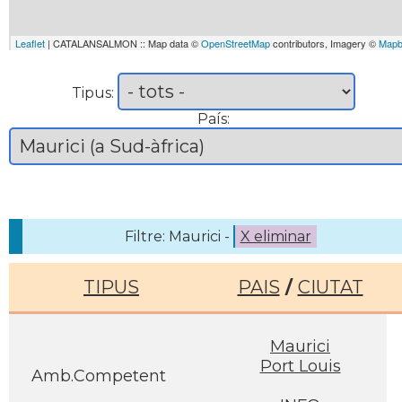
Leaflet
| CATALANSALMON :: Map data ©
OpenStreetMap
contributors, Imagery ©
Mapb
Tipus:
País:
Filtre: Maurici -
X eliminar
TIPUS
PAIS
/
CIUTAT
Maurici
Port Louis
Amb.Competent