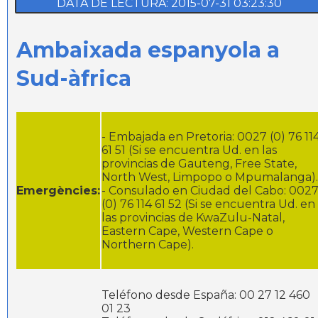
DATA DE LECTURA: 2015-07-31 03:23:30
Ambaixada espanyola a
Sud-àfrica
- Embajada en Pretoria: 0027 (0) 76 11
61 51 (Si se encuentra Ud. en las
provincias de Gauteng, Free State,
North West, Limpopo o Mpumalanga).
Emergències:
- Consulado en Ciudad del Cabo: 002
(0) 76 114 61 52 (Si se encuentra Ud. en
las provincias de KwaZulu-Natal,
Eastern Cape, Western Cape o
Northern Cape).
Teléfono desde España: 00 27 12 460
01 23