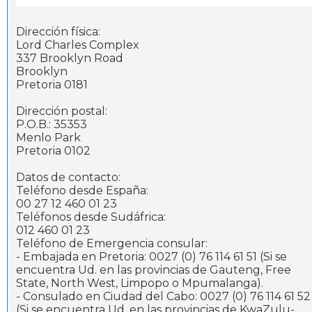
Dirección física:
Lord Charles Complex
337 Brooklyn Road
Brooklyn
Pretoria 0181
Dirección postal:
P.O.B.: 35353
Menlo Park
Pretoria 0102
Datos de contacto:
Teléfono desde España:
00 27 12 460 01 23
Teléfonos desde Sudáfrica:
012 460 01 23
Teléfono de Emergencia consular:
- Embajada en Pretoria: 0027 (0) 76 114 61 51 (Si se
encuentra Ud. en las provincias de Gauteng, Free
State, North West, Limpopo o Mpumalanga).
- Consulado en Ciudad del Cabo: 0027 (0) 76 114 61 52
(Si se encuentra Ud. en las provincias de KwaZulu-