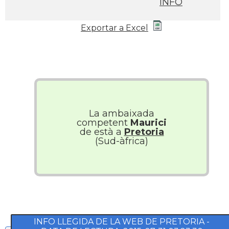
INFO
Exportar a Excel
La ambaixada
competent
Maurici
de està a
Pretoria
(Sud-àfrica)
INFO LLEGIDA DE LA WEB DE PRETORIA -