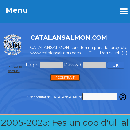
Menu
Menu
CATALANSALMON.COM
CATALANSALMON.com forma part del projecte
www.catalansalmon.com
- (0) -
Permalink (#)
Login
Passwd
Password
perdut?
REGISTRA'T
Buscar ciutat de CATALANSALMON:
2005-2025: Fes un cop d'ull al