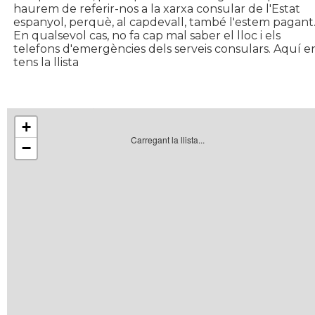
haurem de referir-nos a la xarxa consular de l'Estat
espanyol, perquè, al capdevall, també l'estem pagant
En qualsevol cas, no fa cap mal saber el lloc i els
telefons d'emergències dels serveis consulars. Aquí e
tens la llista
+
Carregant la llista...
−