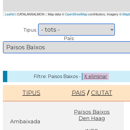
Leaflet
| CATALANSALMON :: Map data ©
OpenStreetMap
contributors, Imagery ©
Mapb
Tipus:
País:
Filtre: Països Baixos -
X eliminar
TIPUS
PAIS
/
CIUTAT
Països Baixos
Den Haag
Ambaixada