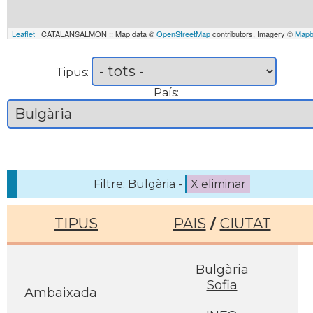
Leaflet
| CATALANSALMON :: Map data ©
OpenStreetMap
contributors, Imagery ©
Mapb
Tipus:
País:
Filtre: Bulgària -
X eliminar
TIPUS
PAIS
/
CIUTAT
Bulgària
Sofia
Ambaixada