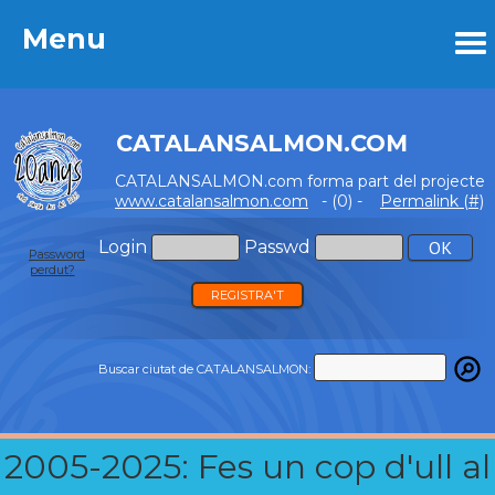
Menu
Menu
CATALANSALMON.COM
CATALANSALMON.com forma part del projecte
www.catalansalmon.com
- (0) -
Permalink (#)
Login
Passwd
Password
perdut?
REGISTRA'T
Buscar ciutat de CATALANSALMON:
2005-2025: Fes un cop d'ull al