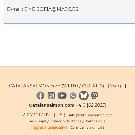
E-mail: EMB.SOFIA@MAEC.ES
CATALANSALMON.com (WEB:0 / CIUTAT: 0) -
[Nseg: 1]
Catalansalmon.com
-
4
.0 [
02·2025
]
216.73.217.112 - [ US ] -
info@catalansalmon.com
Avís legal / Protecció de Dades / Normes d'ús
T'agrada la iniciativa?
Convida'ns a un café