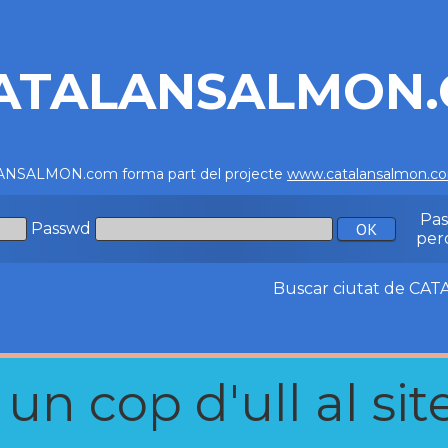
ATALANSALMON
NSALMON.com forma part del projecte
www.catalansalmon.c
Pa
Passwd
per
Buscar ciutat de C
n cop d'ull al site