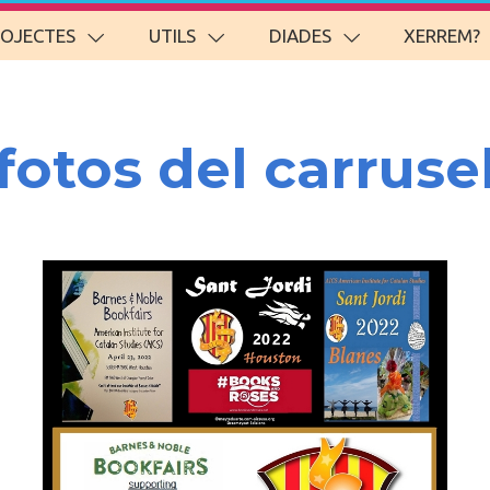
ROJECTES
UTILS
DIADES
XERREM?
fotos del carruse