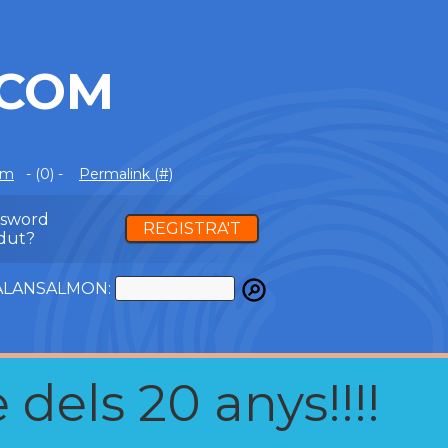
.COM
om
- (0) -
Permalink (#)
ssword
REGISTRA'T
dut?
ATALANSALMON:
 dels 20 anys!!!!