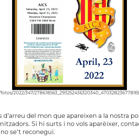
g/fotos/2022/347/278618563_293252436320340_47032823677895
s d'arreu del mon que apareixen a la nostra po
tzadors. Si hi surts i no vols aparèixer, con
no se't reconegui.