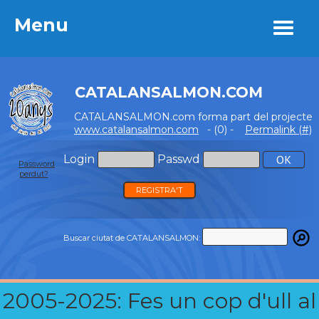
Menu
Menu
CATALANSALMON.COM
CATALANSALMON.com forma part del projecte
www.catalansalmon.com
- (0) -
Permalink (#)
Login
Passwd
Password
perdut?
REGISTRA'T
Buscar ciutat de CATALANSALMON:
2005-2025: Fes un cop d'ull al