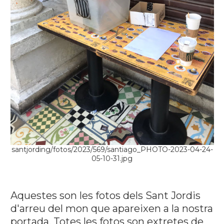
santjording/fotos/2023/569/santiago_PHOTO-2023-04-24-
05-10-31.jpg
Aquestes son les fotos dels Sant Jordis
d'arreu del mon que apareixen a la nostra
portada. Totes les fotos son extretes de