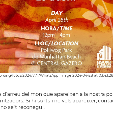
jording/fotos/2024/771/WhatsApp Image 2024-04-28 at 03.43.28
s d'arreu del mon que apareixen a la nostra po
tzadors. Si hi surts i no vols aparèixer, con
no se't reconegui.