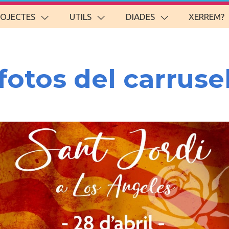
ROJECTES
UTILS
DIADES
XERREM?
fotos del carruse