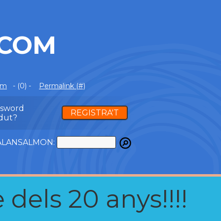
.COM
om
- (0) -
Permalink (#)
ssword
REGISTRA'T
dut?
ATALANSALMON:
 dels 20 anys!!!!