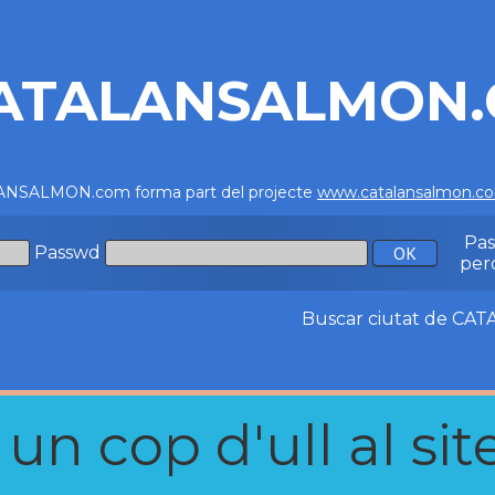
ATALANSALMON
NSALMON.com forma part del projecte
www.catalansalmon.c
Pa
Passwd
per
Buscar ciutat de C
n cop d'ull al site