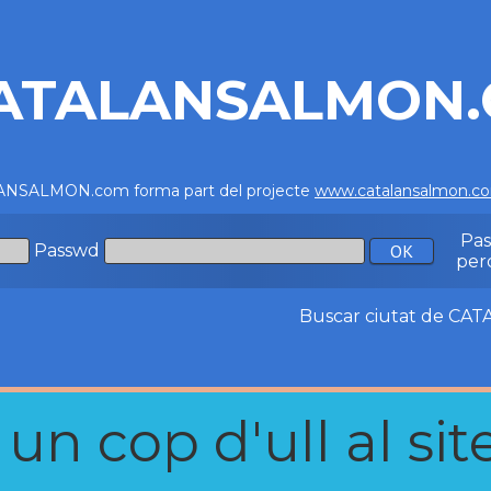
ATALANSALMON
NSALMON.com forma part del projecte
www.catalansalmon.c
Pa
Passwd
per
Buscar ciutat de C
n cop d'ull al site