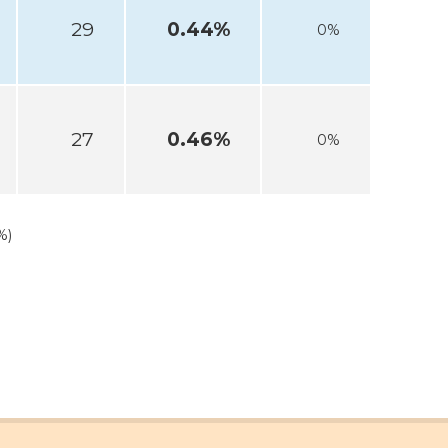
29
0.44%
0%
27
0.46%
0%
%)