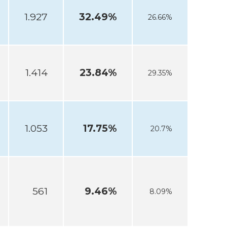
1.927
32.49%
26.66%
1.414
23.84%
29.35%
1.053
17.75%
20.7%
561
9.46%
8.09%