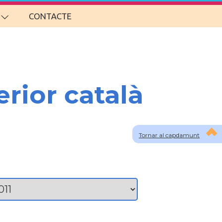
CONTACTE
erior català
Tornar al capdamunt