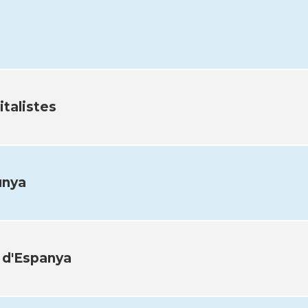
talistes
unya
 d'Espanya