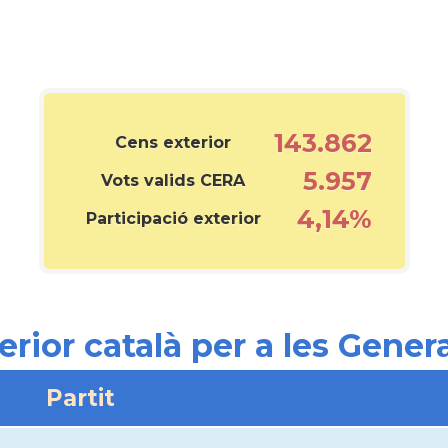
143.862
Cens exterior
5.957
Vots valids CERA
4,14%
Participació exterior
terior català per a les Gene
Partit