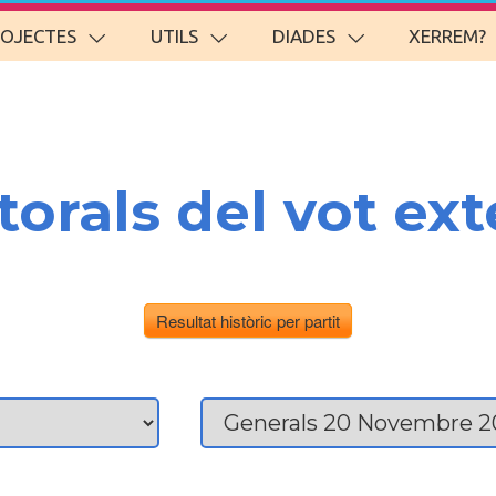
ROJECTES
UTILS
DIADES
XERREM?
torals del vot ext
Resultat històric per partit