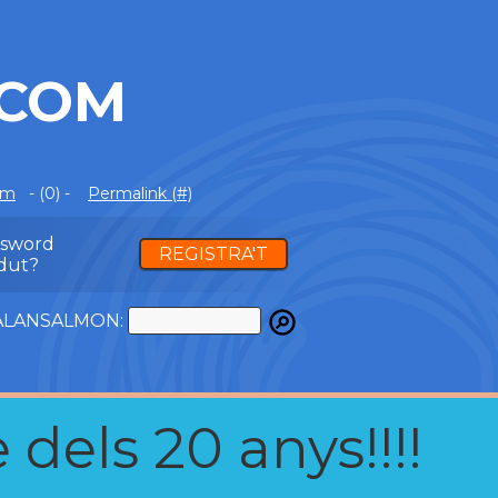
.COM
om
- (0) -
Permalink (#)
ssword
REGISTRA'T
dut?
ATALANSALMON:
 dels 20 anys!!!!