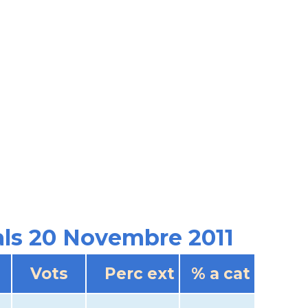
rals 20 Novembre 2011
Vots
Perc ext
% a cat