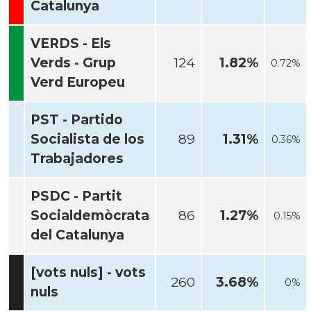
Catalunya
VERDS - Els
Verds - Grup
124
1.82%
0.72%
Verd Europeu
PST - Partido
Socialista de los
89
1.31%
0.36%
Trabajadores
PSDC - Partit
Socialdemòcrata
86
1.27%
0.15%
del Catalunya
[vots nuls] - vots
260
3.68%
0%
nuls