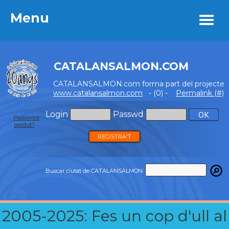
Menu
Menu
CATALANSALMON.COM
CATALANSALMON.com forma part del projecte
www.catalansalmon.com
- (0) -
Permalink (#)
Login
Passwd
Password
perdut?
REGISTRA'T
Buscar ciutat de CATALANSALMON:
2005-2025: Fes un cop d'ull al