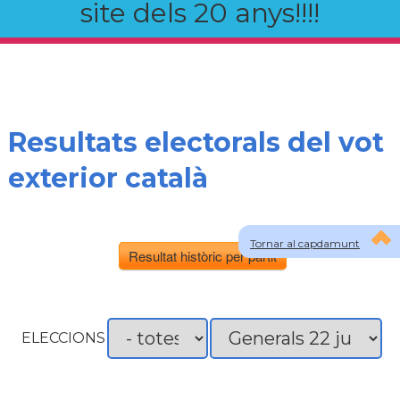
site dels 20 anys!!!!
Resultats electorals del vot
exterior català
Tornar al capdamunt
Resultat històric per partit
ELECCIONS