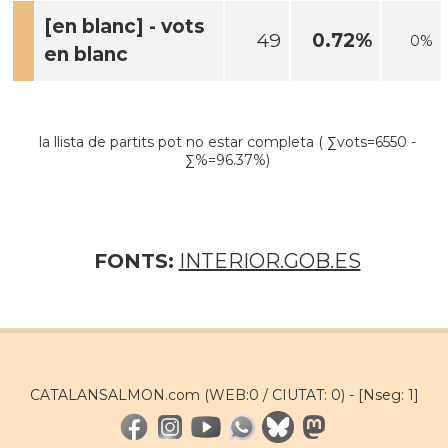
[en blanc] - vots
49
0.72%
0%
en blanc
la llista de partits pot no estar completa ( ∑vots=6550 -
∑%=96.37%)
FONTS:
INTERIOR.GOB.ES
CATALANSALMON.com (WEB:0 / CIUTAT: 0) -
[Nseg: 1]