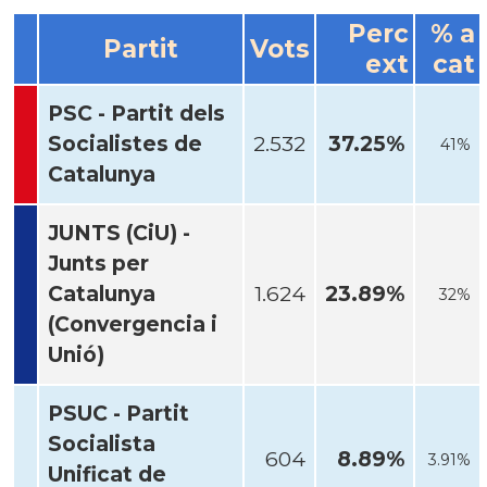
Perc
% a
Partit
Vots
ext
cat
PSC - Partit dels
Socialistes de
2.532
37.25%
41%
Catalunya
JUNTS (CiU) -
Junts per
Catalunya
1.624
23.89%
32%
(Convergencia i
Unió)
PSUC - Partit
Socialista
604
8.89%
3.91%
Unificat de