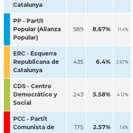
Catalunya
PP - Partit
Popular (Alianza
589
8.67%
11.4%
Popular)
ERC - Esquerra
Republicana de
435
6.4%
2.67%
Catalunya
CDS - Centro
Democrático y
243
3.58%
4.12%
Social
PCC - Partit
Comunista de
175
2.57%
1.6%