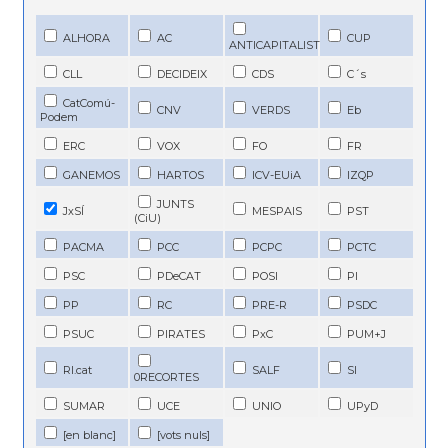
ALHORA
AC
CUP
ANTICAPITALIST
CLL
DECIDEIX
CDS
C´s
CatComú-
CNV
VERDS
Eb
Podem
ERC
VOX
FO
FR
GANEMOS
HARTOS
ICV-EUiA
IZQP
JUNTS
JxSÍ
MESPAIS
PST
(CiU)
PACMA
PCC
PCPC
PCTC
PSC
PDeCAT
POSI
PI
PP
RC
PRE-R
PSDC
PSUC
PIRATES
PxC
PUM+J
RI.cat
SALF
SI
0RECORTES
SUMAR
UCE
UNIO
UPyD
[en blanc]
[vots nuls]