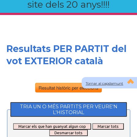
site dels 20 anys!!!!
Resultats PER PARTIT del
vot EXTERIOR català
Tornar al capdamunt
Resultat històric per eleccions
TRIA UN O MÉS PARTITS PER VEURE'N
L'HISTORIAL
Marcar els que han guanyat algun cop
Marcar tots
Desmarcar tots