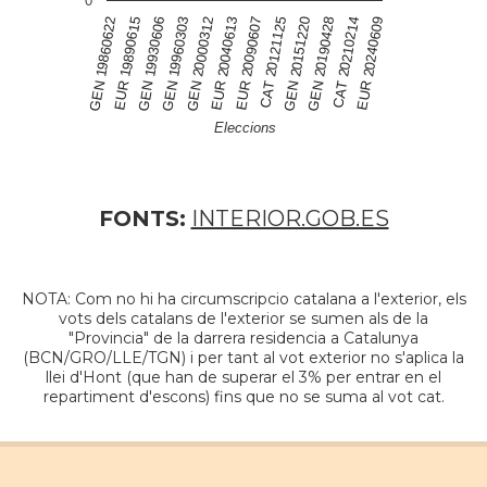
0
GEN 19960303
EUR 20090607
GEN 20190428
GEN 19930606
EUR 20040613
GEN 20151220
EUR 19890615
EUR 20240609
GEN 20000312
CAT 20121125
GEN 19860622
CAT 20210214
Eleccions
FONTS:
INTERIOR.GOB.ES
NOTA: Com no hi ha circumscripcio catalana a l'exterior, els
vots dels catalans de l'exterior se sumen als de la
"Provincia" de la darrera residencia a Catalunya
(BCN/GRO/LLE/TGN) i per tant al vot exterior no s'aplica la
llei d'Hont (que han de superar el 3% per entrar en el
repartiment d'escons) fins que no se suma al vot cat.