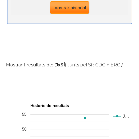
Mostrant resultats de: (
JxSÍ
) Junts pel Sí : CDC + ERC /
Historic de resultats
55
J…
50