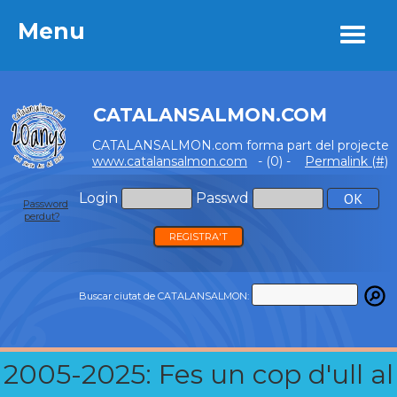
Menu
Menu
CATALANSALMON.COM
CATALANSALMON.com forma part del projecte
www.catalansalmon.com
- (0) -
Permalink (#)
Login
Passwd
Password
perdut?
REGISTRA'T
Buscar ciutat de CATALANSALMON:
2005-2025: Fes un cop d'ull al