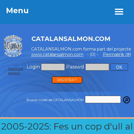
Menu
Menu
CATALANSALMON.COM
CATALANSALMON.com forma part del projecte
www.catalansalmon.com
- (0) -
Permalink (#)
Login
Passwd
Password
perdut?
REGISTRA'T
Buscar ciutat de CATALANSALMON:
2005-2025: Fes un cop d'ull al