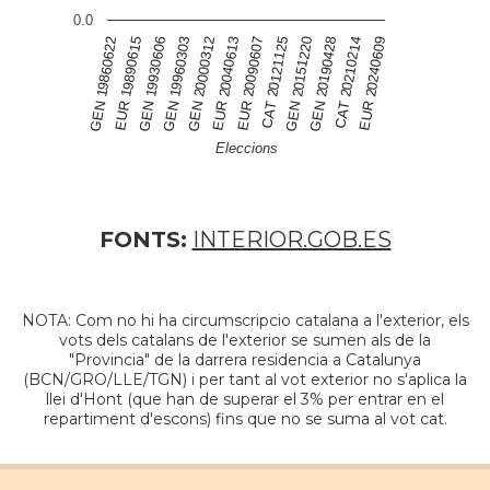
0.0
GEN 19960303
EUR 20090607
GEN 20190428
GEN 19930606
EUR 20040613
GEN 20151220
EUR 19890615
EUR 20240609
GEN 20000312
CAT 20121125
GEN 19860622
CAT 20210214
Eleccions
FONTS:
INTERIOR.GOB.ES
NOTA: Com no hi ha circumscripcio catalana a l'exterior, els
vots dels catalans de l'exterior se sumen als de la
"Provincia" de la darrera residencia a Catalunya
(BCN/GRO/LLE/TGN) i per tant al vot exterior no s'aplica la
llei d'Hont (que han de superar el 3% per entrar en el
repartiment d'escons) fins que no se suma al vot cat.