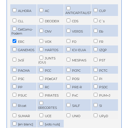
ALHORA
AC
CUP
ANTICAPITALIST
CLL
DECIDEIX
CDS
C´s
CatComú-
CNV
VERDS
Eb
Podem
ERC
VOX
FO
FR
GANEMOS
HARTOS
ICV-EUiA
IZQP
JUNTS
JxSÍ
MESPAIS
PST
(CiU)
PACMA
PCC
PCPC
PCTC
PSC
PDeCAT
POSI
PI
PP
RC
PRE-R
PSDC
PSUC
PIRATES
PxC
PUM+J
RI.cat
SALF
SI
0RECORTES
SUMAR
UCE
UNIO
UPyD
[en blanc]
[vots nuls]