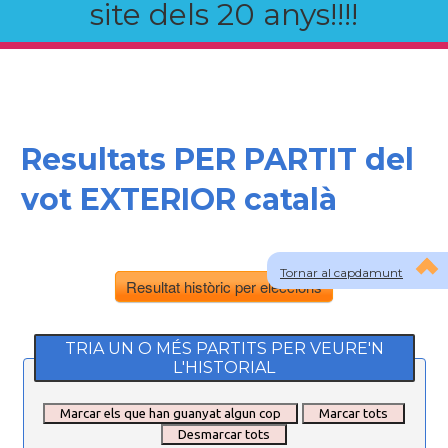
site dels 20 anys!!!!
Resultats PER PARTIT del
vot EXTERIOR català
Tornar al capdamunt
Resultat històric per eleccions
TRIA UN O MÉS PARTITS PER VEURE'N
L'HISTORIAL
Marcar els que han guanyat algun cop
Marcar tots
Desmarcar tots