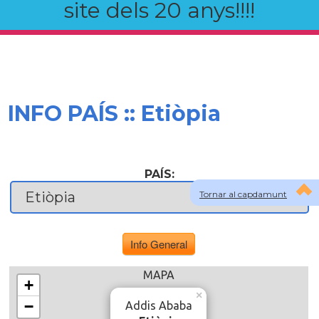
site dels 20 anys!!!!
INFO PAÍS :: Etiòpia
PAÍS:
Tornar al capdamunt
Info General
MAPA
+
×
−
Addis Ababa