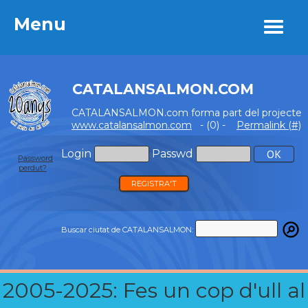
Menu
Menu
CATALANSALMON.COM
CATALANSALMON.com forma part del projecte
www.catalansalmon.com
- (0) -
Permalink (#)
Login
Passwd
Password
perdut?
REGISTRA'T
Buscar ciutat de CATALANSALMON:
2005-2025: Fes un cop d'ull al