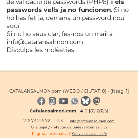
de validació de passwords (PHP8),
i els
passwords vells ja no funcionen
. Si no
ho has fet ja, demana un password nou
aquí
Si no ho veus clar, fes-nos un mail a
info@catalansalmon.com
Disculpa les molèsties
CATALANSALMON.com (WEB:0 / CIUTAT: 0) -
[Nseg: 1]
Catalansalmon.com
-
4
.0 [
02·2025
]
216.73.216.72 - [ US ] -
info@catalansalmon.com
Avís legal / Protecció de Dades / Normes d'ús
T'agrada la iniciativa?
Convida'ns a un café