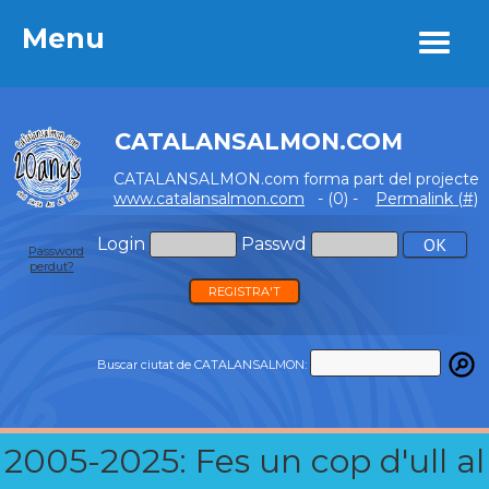
Menu
Menu
CATALANSALMON.COM
CATALANSALMON.com forma part del projecte
www.catalansalmon.com
- (0) -
Permalink (#)
Login
Passwd
Password
perdut?
REGISTRA'T
Buscar ciutat de CATALANSALMON:
2005-2025: Fes un cop d'ull al