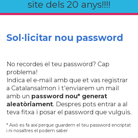
site dels 20 anys!!!!
Sol·licitar nou password
No recordes el teu password? Cap
problema!
Indica el e-mail amb que et vas registrar
a Catalansalmon i t'enviarem un mail
amb un
password nou* generat
aleatòriament
. Despres pots entrar a al
teva fitxa i posar el password que vulguis.
* Això es fa així perque guardem el teu password encriptat
i ni nosaltres el podem saber