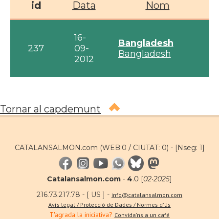
id
Data
Nom
16-
Bangladesh
237
09-
Bangladesh
2012
Tornar al capdemunt
CATALANSALMON.com (WEB:0 / CIUTAT: 0) -
[Nseg: 1]
Catalansalmon.com
-
4
.0 [
02·2025
]
216.73.217.78 - [ US ] -
info@catalansalmon.com
Avís legal / Protecció de Dades / Normes d'ús
T'agrada la iniciativa?
Convida'ns a un café