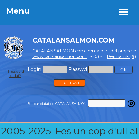
Menu
Menu
CATALANSALMON.COM
CATALANSALMON.com forma part del projecte
www.catalansalmon.com
- (0) -
Permalink (#)
Login
Passwd
Password
perdut?
REGISTRA'T
Buscar ciutat de CATALANSALMON:
2005-2025: Fes un cop d'ull al