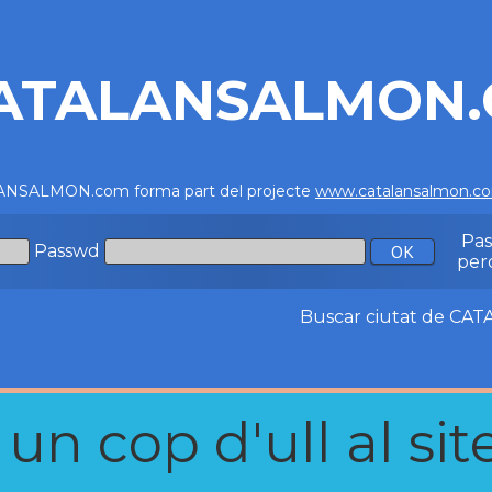
ATALANSALMON
NSALMON.com forma part del projecte
www.catalansalmon.c
Pa
Passwd
per
Buscar ciutat de C
n cop d'ull al site