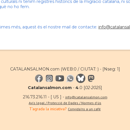
lturals ni tenim registres històrics de la migració catalana, ni s
 què no ho fem.
stimes més, aquest és el nostre mail de contacte:
info@catalans
CATALANSALMON.com (WEB:0 / CIUTAT: ) -
[Nseg: 1]
Catalansalmon.com
-
4
.0 [
02·2025
]
216.73.216.11 - [ US ] -
info@catalansalmon.com
Avís legal / Protecció de Dades / Normes d'ús
T'agrada la iniciativa?
Convida'ns a un café