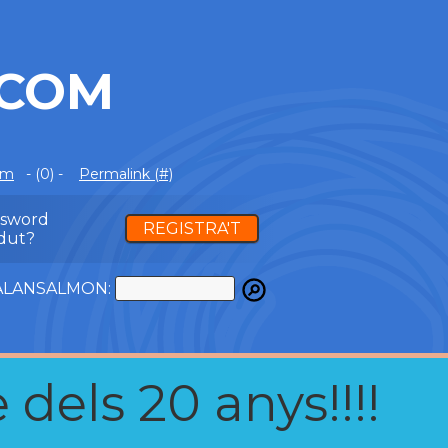
.COM
om
- (0) -
Permalink (#)
ssword
REGISTRA'T
dut?
ATALANSALMON:
 dels 20 anys!!!!