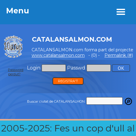
Menu
Menu
CATALANSALMON.COM
CATALANSALMON.com forma part del projecte
www.catalansalmon.com
- (0) -
Permalink (#)
Login
Passwd
Password
perdut?
REGISTRA'T
Buscar ciutat de CATALANSALMON:
2005-2025: Fes un cop d'ull al