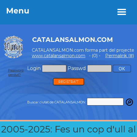
Menu
Menu
CATALANSALMON.COM
CATALANSALMON.com forma part del projecte
www.catalansalmon.com
- (0) -
Permalink (#)
Login
Passwd
Password
perdut?
REGISTRA'T
Buscar ciutat de CATALANSALMON:
2005-2025: Fes un cop d'ull al