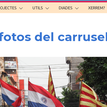
ROJECTES
UTILS
DIADES
XERREM?
fotos del carruse