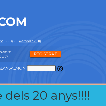
.COM
om
- (0) -
Permalink (#)
ssword
REGISTRA'T
dut?
ATALANSALMON:
 dels 20 anys!!!!