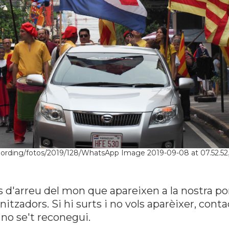
jording/fotos/2019/128/WhatsApp Image 2019-09-08 at 07.52.52
s d'arreu del mon que apareixen a la nostra po
tzadors. Si hi surts i no vols aparèixer, con
no se't reconegui.