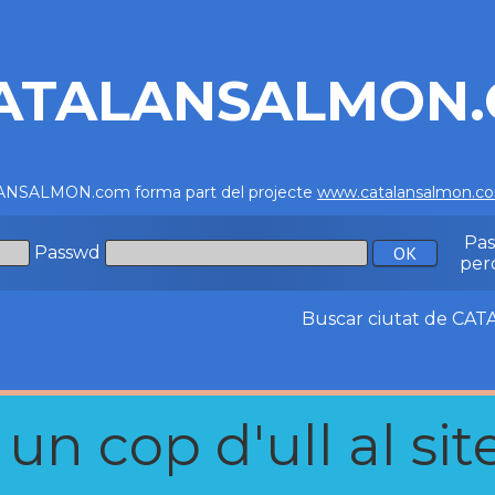
ATALANSALMON
NSALMON.com forma part del projecte
www.catalansalmon.c
Pa
Passwd
per
Buscar ciutat de C
n cop d'ull al site