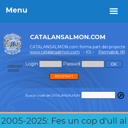
Menu
Menu
CATALANSALMON.COM
CATALANSALMON.com forma part del projecte
www.catalansalmon.com
- (0) -
Permalink (#)
Login
Passwd
Password
perdut?
REGISTRA'T
Buscar ciutat de CATALANSALMON:
2005-2025: Fes un cop d'ull al