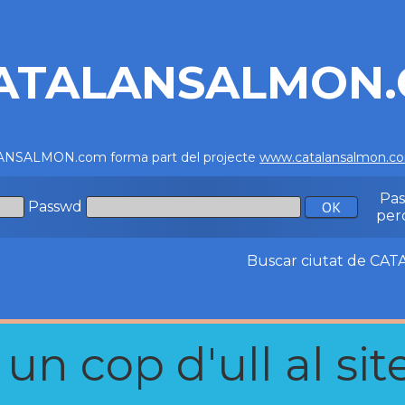
ATALANSALMON
NSALMON.com forma part del projecte
www.catalansalmon.c
Pa
Passwd
per
Buscar ciutat de C
n cop d'ull al site