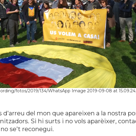
jording/fotos/2019/134/WhatsApp Image 2019-09-08 at 15.09.24
s d'arreu del mon que apareixen a la nostra po
tzadors. Si hi surts i no vols aparèixer, con
no se't reconegui.