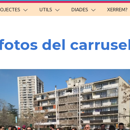
ROJECTES
UTILS
DIADES
XERREM?
fotos del carruse