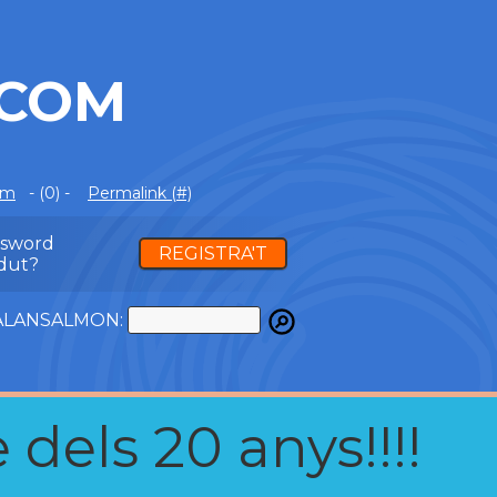
.COM
om
- (0) -
Permalink (#)
ssword
REGISTRA'T
dut?
ATALANSALMON:
 dels 20 anys!!!!