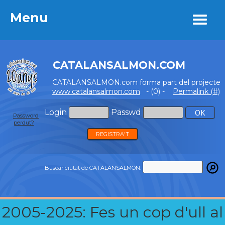
Menu
Menu
CATALANSALMON.COM
CATALANSALMON.com forma part del projecte
www.catalansalmon.com
- (0) -
Permalink (#)
Login
Passwd
Password
perdut?
REGISTRA'T
Buscar ciutat de CATALANSALMON:
2005-2025: Fes un cop d'ull al