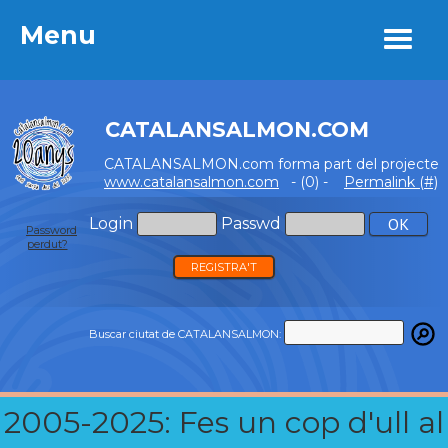
Menu
Menu
CATALANSALMON.COM
CATALANSALMON.com forma part del projecte
www.catalansalmon.com
- (0) -
Permalink (#)
Login
Passwd
Password
perdut?
REGISTRA'T
Buscar ciutat de CATALANSALMON:
2005-2025: Fes un cop d'ull al