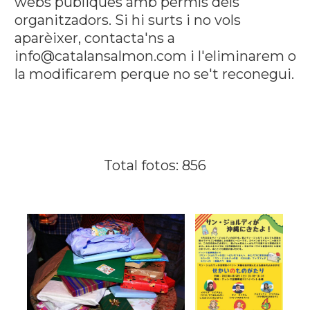
webs públiques amb permís dels
organitzadors. Si hi surts i no vols
aparèixer, contacta'ns a
info@catalansalmon.com i l'eliminarem o
la modificarem perque no se't reconegui.
Total fotos: 856