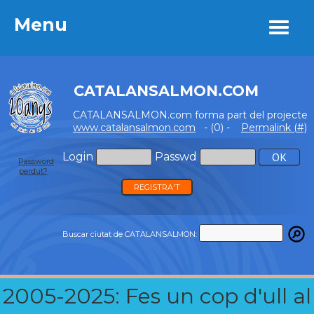
Menu
Menu
CATALANSALMON.COM
CATALANSALMON.com forma part del projecte
www.catalansalmon.com
- (0) -
Permalink (#)
Login
Passwd
Password
perdut?
REGISTRA'T
Buscar ciutat de CATALANSALMON:
2005-2025: Fes un cop d'ull al