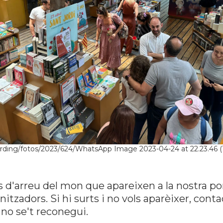
ording/fotos/2023/624/WhatsApp Image 2023-04-24 at 22.23.46 (1
s d'arreu del mon que apareixen a la nostra po
tzadors. Si hi surts i no vols aparèixer, con
no se't reconegui.