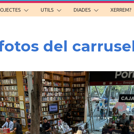
ROJECTES
UTILS
DIADES
XERREM?
fotos del carruse