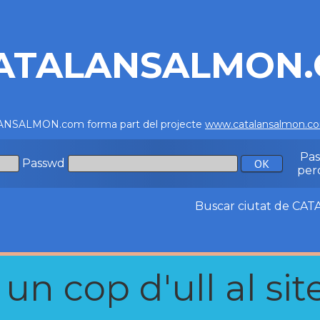
ATALANSALMON
NSALMON.com forma part del projecte
www.catalansalmon.c
Pa
Passwd
per
Buscar ciutat de C
n cop d'ull al site