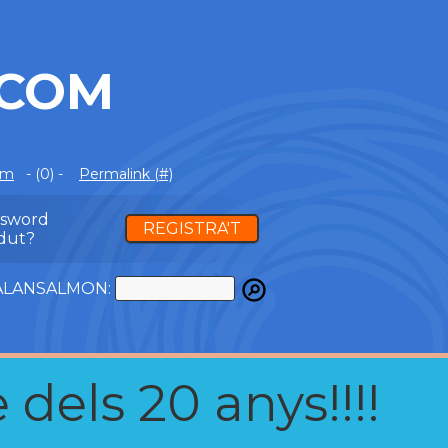
.COM
om
- (0) -
Permalink (#)
ssword
REGISTRA'T
dut?
ATALANSALMON:
 dels 20 anys!!!!