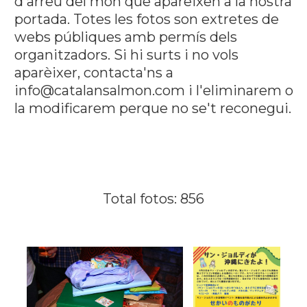
d'arreu del mon que apareixen a la nostra
portada. Totes les fotos son extretes de
webs públiques amb permís dels
organitzadors. Si hi surts i no vols
aparèixer, contacta'ns a
info@catalansalmon.com i l'eliminarem o
la modificarem perque no se't reconegui.
Total fotos: 856