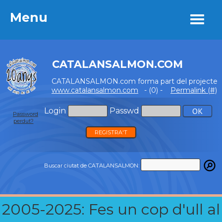
Menu
Menu
CATALANSALMON.COM
CATALANSALMON.com forma part del projecte
www.catalansalmon.com
- (0) -
Permalink (#)
Login
Passwd
Password
perdut?
REGISTRA'T
Buscar ciutat de CATALANSALMON:
2005-2025: Fes un cop d'ull al