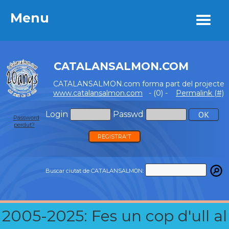
Menu
Menu
CATALANSALMON.COM
CATALANSALMON.com forma part del projecte
www.catalansalmon.com
- (0) -
Permalink (#)
Login
Passwd
Password
perdut?
REGISTRA'T
Buscar ciutat de CATALANSALMON:
2005-2025: Fes un cop d'ull al