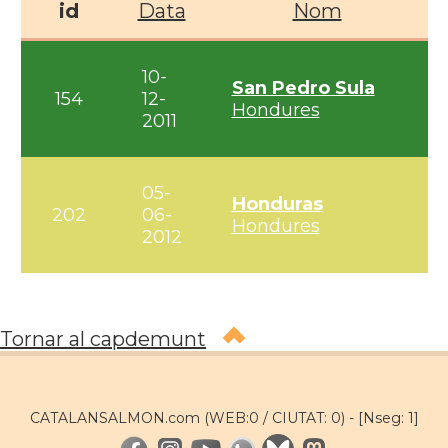
id
Data
Nom
10-
San Pedro Sula
154
12-
Hondures
2011
05-
Honduras
202
06-
Hondures
2012
Tornar al capdemunt
CATALANSALMON.com (WEB:0 / CIUTAT: 0) -
[Nseg: 1]