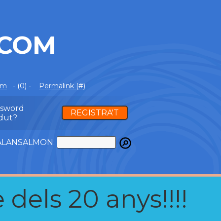
.COM
om
- (0) -
Permalink (#)
ssword
REGISTRA'T
dut?
ATALANSALMON:
 dels 20 anys!!!!