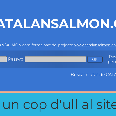
ATALANSALMON
NSALMON.com forma part del projecte
www.catalansalmon.c
Pa
Passwd
per
Buscar ciutat de C
n cop d'ull al site