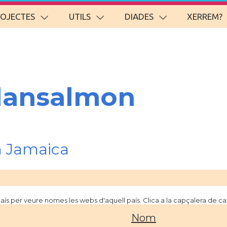
ROJECTES
UTILS
DIADES
XERREM?
lansalmon
n Jamaica
 país per veure nomes les webs d'aquell país. Clica a la capçalera de 
Nom