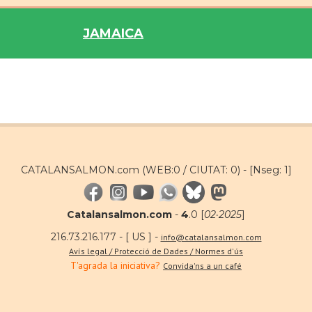
JAMAICA
CATALANSALMON.com (WEB:0 / CIUTAT: 0) -
[Nseg: 1]
Catalansalmon.com
-
4
.0 [
02·2025
]
216.73.216.177 - [ US ] -
info@catalansalmon.com
Avís legal / Protecció de Dades / Normes d'ús
T'agrada la iniciativa?
Convida'ns a un café