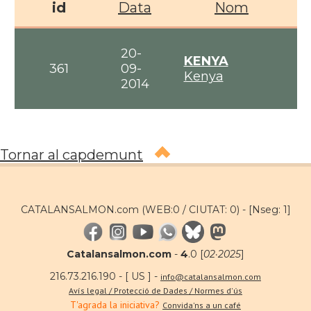
id
Data
Nom
20-
KENYA
361
09-
Kenya
2014
Tornar al capdemunt
CATALANSALMON.com (WEB:0 / CIUTAT: 0) -
[Nseg: 1]
Catalansalmon.com
-
4
.0 [
02·2025
]
216.73.216.190 - [ US ] -
info@catalansalmon.com
Avís legal / Protecció de Dades / Normes d'ús
T'agrada la iniciativa?
Convida'ns a un café