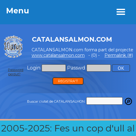
Menu
Menu
CATALANSALMON.COM
CATALANSALMON.com forma part del projecte
www.catalansalmon.com
- (0) -
Permalink (#)
Login
Passwd
Password
perdut?
REGISTRA'T
Buscar ciutat de CATALANSALMON:
2005-2025: Fes un cop d'ull al