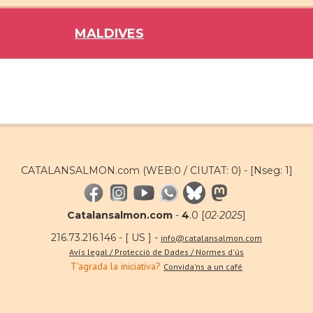
MALDIVES
CATALANSALMON.com (WEB:0 / CIUTAT: 0) -
[Nseg: 1]
Catalansalmon.com
-
4
.0 [
02·2025
]
216.73.216.146 - [ US ] -
info@catalansalmon.com
Avís legal / Protecció de Dades / Normes d'ús
T'agrada la iniciativa?
Convida'ns a un café