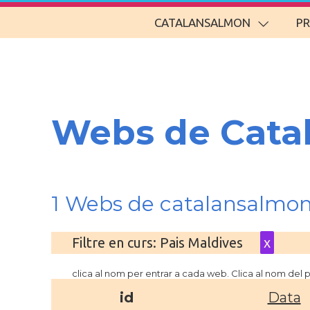
CATALANSALMON
P
Webs de Cata
1 Webs de catalansalmon
Filtre en curs: Pais Maldives
x
clica al nom per entrar a cada web. Clica al nom del
id
Data