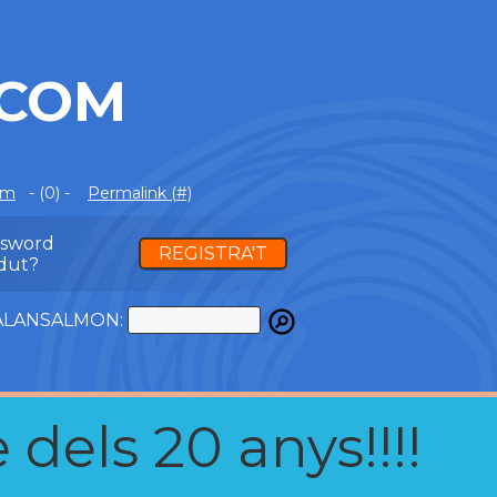
.COM
om
- (0) -
Permalink (#)
ssword
REGISTRA'T
dut?
ATALANSALMON:
 dels 20 anys!!!!