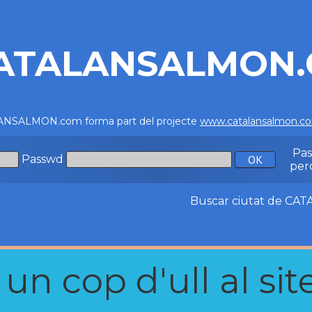
ATALANSALMON
NSALMON.com forma part del projecte
www.catalansalmon.c
Pa
Passwd
per
Buscar ciutat de C
n cop d'ull al site