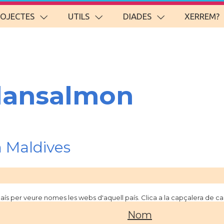
ROJECTES
UTILS
DIADES
XERREM?
lansalmon
 Maldives
 país per veure nomes les webs d'aquell país. Clica a la capçalera de 
Nom