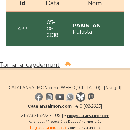
id
Data
Nom
05-
PAKISTAN
433
08-
Pakistan
2018
Tornar al capdemunt
CATALANSALMON.com (WEB:0 / CIUTAT: 0) -
[Nseg: 1]
Catalansalmon.com
-
4
.0 [
02·2025
]
216.73.216.222 - [ US ] -
info@catalansalmon.com
Avís legal / Protecció de Dades / Normes d'ús
T'agrada la iniciativa?
Convida'ns a un café