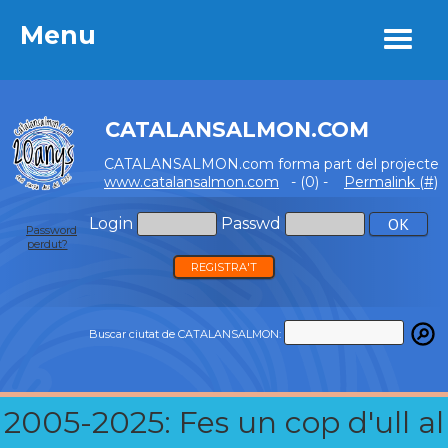
Menu
Menu
CATALANSALMON.COM
CATALANSALMON.com forma part del projecte
www.catalansalmon.com
- (0) -
Permalink (#)
Login
Passwd
Password
perdut?
REGISTRA'T
Buscar ciutat de CATALANSALMON:
2005-2025: Fes un cop d'ull al