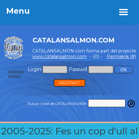
Menu
Menu
CATALANSALMON.COM
CATALANSALMON.com forma part del projecte
www.catalansalmon.com
- (0) -
Permalink (#)
Login
Passwd
Password
perdut?
REGISTRA'T
Buscar ciutat de CATALANSALMON:
2005-2025: Fes un cop d'ull al