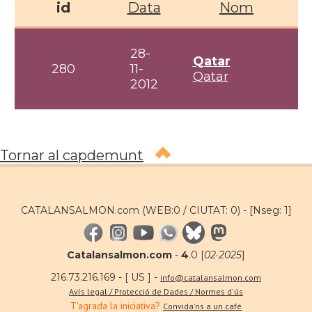
id
Data
Nom
28-
Qatar
280
11-
Qatar
2012
Tornar al capdemunt
CATALANSALMON.com (WEB:0 / CIUTAT: 0) -
[Nseg: 1]
Catalansalmon.com
-
4
.0 [
02·2025
]
216.73.216.169 - [ US ] -
info@catalansalmon.com
Avís legal / Protecció de Dades / Normes d'ús
T'agrada la iniciativa?
Convida'ns a un café