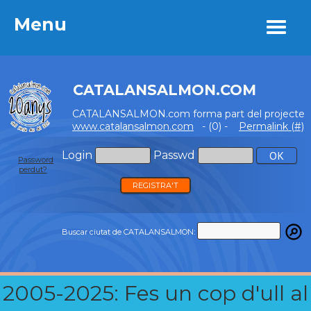
Menu
Menu
CATALANSALMON.COM
CATALANSALMON.com forma part del projecte
www.catalansalmon.com
- (0) -
Permalink (#)
Login
Passwd
Password
perdut?
REGISTRA'T
Buscar ciutat de CATALANSALMON:
2005-2025: Fes un cop d'ull al