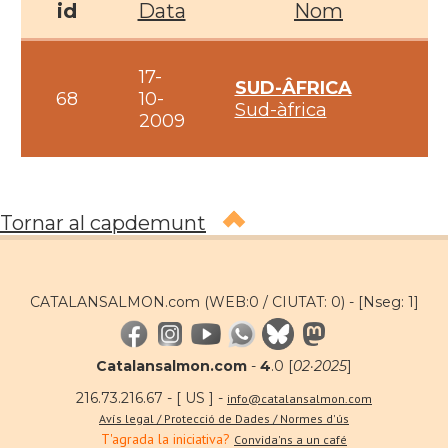
id
Data
Nom
17-
SUD-ÂFRICA
68
10-
Sud-àfrica
2009
Tornar al capdemunt
CATALANSALMON.com (WEB:0 / CIUTAT: 0) -
[Nseg: 1]
Catalansalmon.com
-
4
.0 [
02·2025
]
216.73.216.67 - [ US ] -
info@catalansalmon.com
Avís legal / Protecció de Dades / Normes d'ús
T'agrada la iniciativa?
Convida'ns a un café