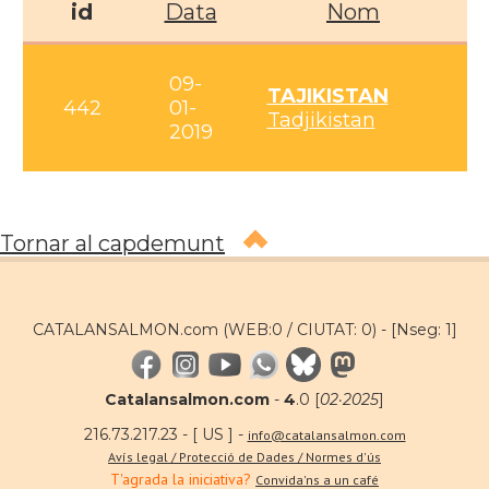
id
Data
Nom
09-
TAJIKISTAN
442
01-
Tadjikistan
2019
Tornar al capdemunt
CATALANSALMON.com (WEB:0 / CIUTAT: 0) -
[Nseg: 1]
Catalansalmon.com
-
4
.0 [
02·2025
]
216.73.217.23 - [ US ] -
info@catalansalmon.com
Avís legal / Protecció de Dades / Normes d'ús
T'agrada la iniciativa?
Convida'ns a un café