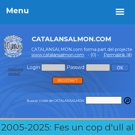
Menu
Menu
CATALANSALMON.COM
CATALANSALMON.com forma part del projecte
www.catalansalmon.com
- (0) -
Permalink (#)
Login
Passwd
Password
perdut?
REGISTRA'T
Buscar ciutat de CATALANSALMON:
2005-2025: Fes un cop d'ull al