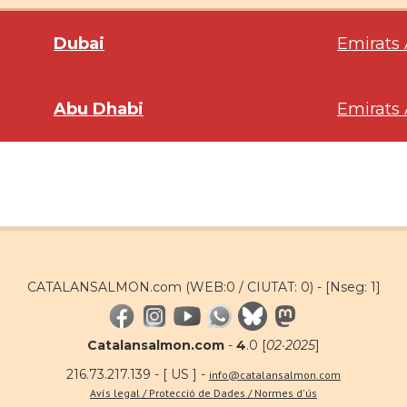
Dubai
Emirats 
Abu Dhabi
Emirats 
CATALANSALMON.com (WEB:0 / CIUTAT: 0) -
[Nseg: 1]
Catalansalmon.com
-
4
.0 [
02·2025
]
216.73.217.139 - [ US ] -
info@catalansalmon.com
Avís legal / Protecció de Dades / Normes d'ús