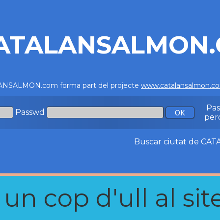
ATALANSALMON
NSALMON.com forma part del projecte
www.catalansalmon.c
Pa
Passwd
per
Buscar ciutat de C
n cop d'ull al site