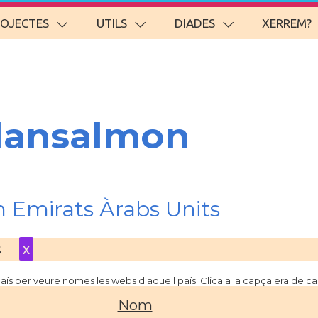
ROJECTES
UTILS
DIADES
XERREM?
lansalmon
 Emirats Àrabs Units
s
x
 país per veure nomes les webs d'aquell país. Clica a la capçalera de 
Nom