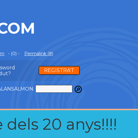
.COM
om
- (0) -
Permalink (#)
ssword
REGISTRA'T
dut?
ATALANSALMON:
 dels 20 anys!!!!