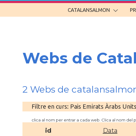
CATALANSALMON
P
Webs de Cata
2 Webs de catalansalmon
Filtre en curs: Pais Emirats Àrabs Unit
clica al nom per entrar a cada web. Clica al nom del
id
Data