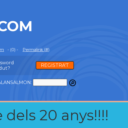
.COM
om
- (0) -
Permalink (#)
ssword
REGISTRA'T
dut?
ATALANSALMON:
 dels 20 anys!!!!