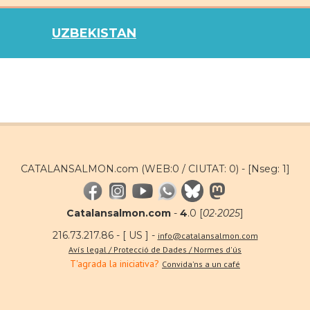
UZBEKISTAN
CATALANSALMON.com (WEB:0 / CIUTAT: 0) -
[Nseg: 1]
Catalansalmon.com
-
4
.0 [
02·2025
]
216.73.217.86 - [ US ] -
info@catalansalmon.com
Avís legal / Protecció de Dades / Normes d'ús
T'agrada la iniciativa?
Convida'ns a un café