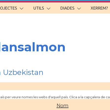
ROJECTES
UTILS
DIADES
XERREM?
lansalmon
 Uzbekistan
 país per veure nomes les webs d'aquell país. Clica a la capçalera de 
Nom