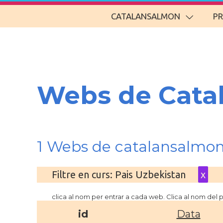
CATALANSALMON
P
Webs de Cata
1 Webs de catalansalmon
Filtre en curs: Pais Uzbekistan
x
clica al nom per entrar a cada web. Clica al nom del
id
Data