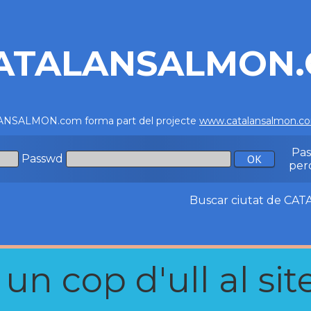
ATALANSALMON
NSALMON.com forma part del projecte
www.catalansalmon.c
Pa
Passwd
per
Buscar ciutat de C
n cop d'ull al site