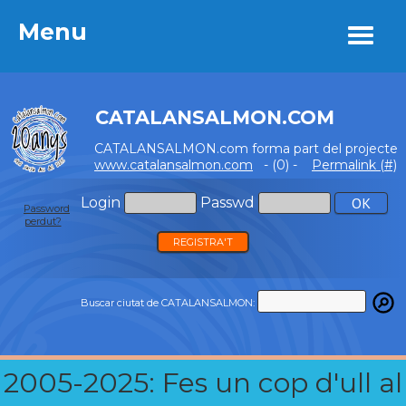
Menu
Menu
CATALANSALMON.COM
CATALANSALMON.com forma part del projecte
www.catalansalmon.com
- (0) -
Permalink (#)
Login
Passwd
Password
perdut?
REGISTRA'T
Buscar ciutat de CATALANSALMON:
2005-2025: Fes un cop d'ull al