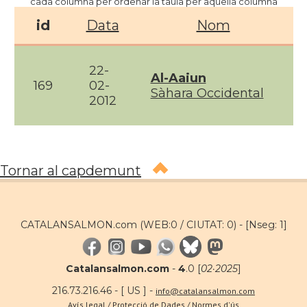
cada columna per ordenar la taula per aquella columna
id
Data
Nom
22-
Al-Aaiun
169
02-
Sàhara Occidental
2012
Tornar al capdemunt
CATALANSALMON.com (WEB:0 / CIUTAT: 0) -
[Nseg: 1]
Catalansalmon.com
-
4
.0 [
02·2025
]
216.73.216.46 - [ US ] -
info@catalansalmon.com
Avís legal / Protecció de Dades / Normes d'ús