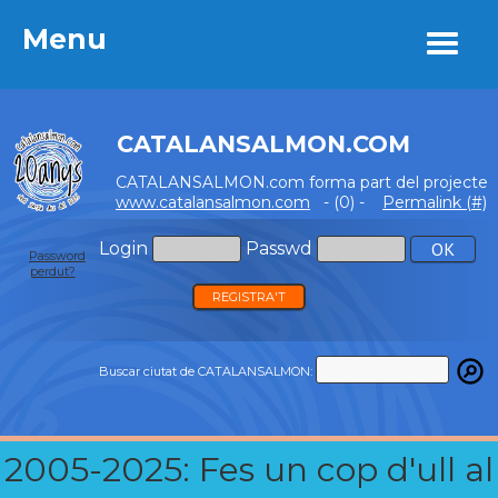
Menu
Menu
CATALANSALMON.COM
CATALANSALMON.com forma part del projecte
www.catalansalmon.com
- (0) -
Permalink (#)
Login
Passwd
Password
perdut?
REGISTRA'T
Buscar ciutat de CATALANSALMON:
2005-2025: Fes un cop d'ull al