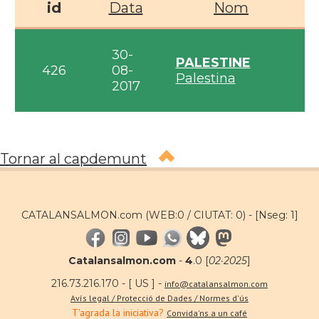
id
Data
Nom
30-
PALESTINE
426
08-
Palestina
2017
Tornar al capdemunt
CATALANSALMON.com (WEB:0 / CIUTAT: 0) -
[Nseg: 1]
Catalansalmon.com
-
4
.0 [
02·2025
]
216.73.216.170 - [ US ] -
info@catalansalmon.com
Avís legal / Protecció de Dades / Normes d'ús
T'agrada la iniciativa?
Convida'ns a un café