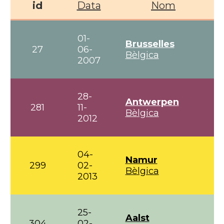
id
Data
Nom
01-
Brusselles
27
06-
Bèlgica
2007
28-
Antwerpen
281
11-
Bèlgica
2012
04-
Namur
299
02-
Bèlgica
2013
25-
Aalst
304
02-