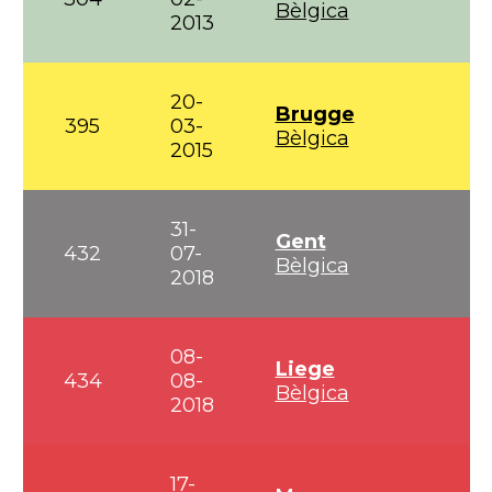
Bèlgica
2013
20-
Brugge
395
03-
Bèlgica
2015
31-
Gent
432
07-
Bèlgica
2018
08-
Liege
434
08-
Bèlgica
2018
17-