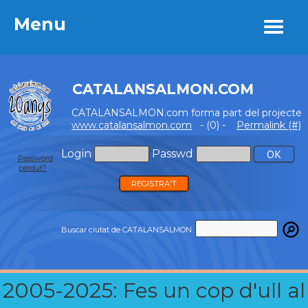
Menu
Menu
CATALANSALMON.COM
CATALANSALMON.com forma part del projecte
www.catalansalmon.com
- (0) -
Permalink (#)
Login
Passwd
Password
perdut?
REGISTRA'T
Buscar ciutat de CATALANSALMON:
2005-2025: Fes un cop d'ull al