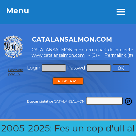
Menu
Menu
CATALANSALMON.COM
CATALANSALMON.com forma part del projecte
www.catalansalmon.com
- (0) -
Permalink (#)
Login
Passwd
Password
perdut?
REGISTRA'T
Buscar ciutat de CATALANSALMON:
2005-2025: Fes un cop d'ull al