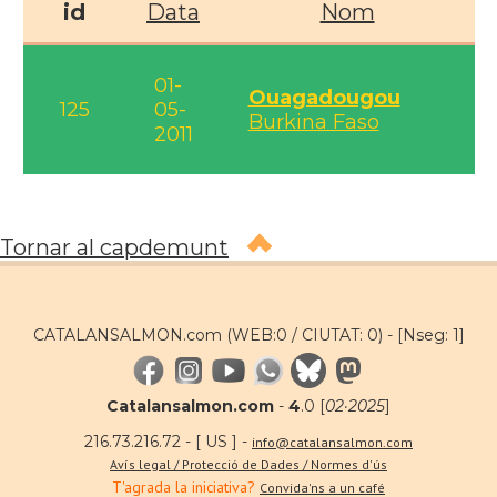
id
Data
Nom
01-
Ouagadougou
125
05-
Burkina Faso
2011
Tornar al capdemunt
CATALANSALMON.com (WEB:0 / CIUTAT: 0) -
[Nseg: 1]
Catalansalmon.com
-
4
.0 [
02·2025
]
216.73.216.72 - [ US ] -
info@catalansalmon.com
Avís legal / Protecció de Dades / Normes d'ús
T'agrada la iniciativa?
Convida'ns a un café