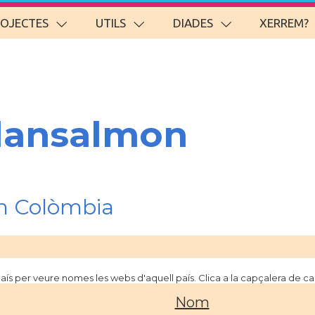
ROJECTES
UTILS
DIADES
XERREM?
lansalmon
n Colòmbia
 país per veure nomes les webs d'aquell país. Clica a la capçalera de 
Nom