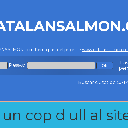
ATALANSALMON
NSALMON.com forma part del projecte
www.catalansalmon.c
Pa
Passwd
per
Buscar ciutat de C
n cop d'ull al site