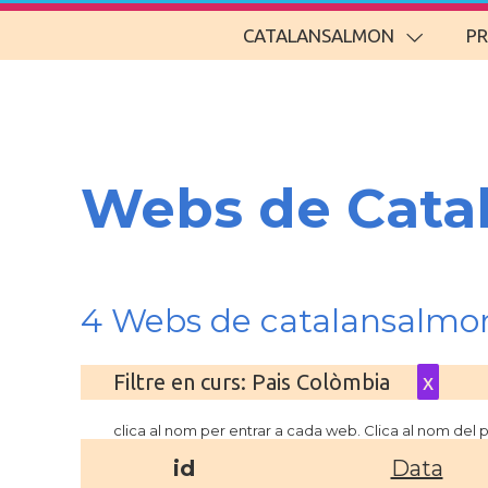
CATALANSALMON
P
Webs de Cata
4 Webs de catalansalmo
Filtre en curs: Pais Colòmbia
x
clica al nom per entrar a cada web. Clica al nom del
id
Data