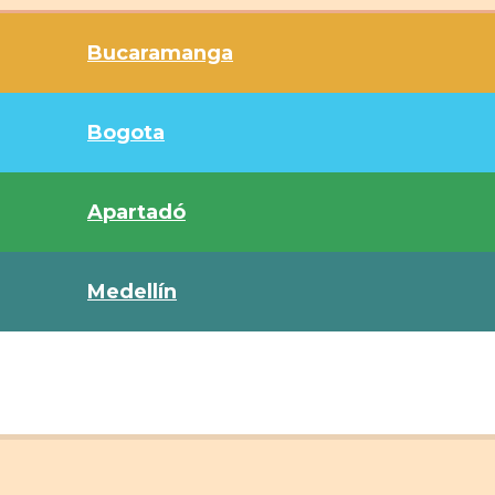
Bucaramanga
Bogota
Apartadó
Medellín