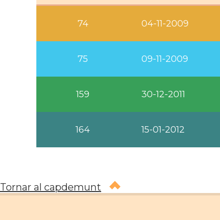
74
04-11-2009
75
09-11-2009
159
30-12-2011
164
15-01-2012
Tornar al capdemunt