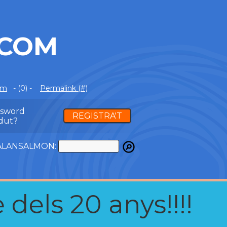
.COM
om
- (0) -
Permalink (#)
ssword
REGISTRA'T
dut?
ATALANSALMON:
 dels 20 anys!!!!