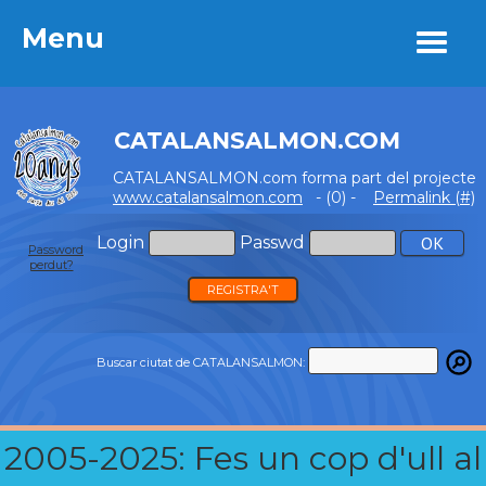
Menu
Menu
CATALANSALMON.COM
CATALANSALMON.com forma part del projecte
www.catalansalmon.com
- (0) -
Permalink (#)
Login
Passwd
Password
perdut?
REGISTRA'T
Buscar ciutat de CATALANSALMON:
2005-2025: Fes un cop d'ull al