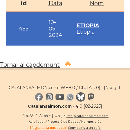
id
Data
Nom
10-
ETIOPIA
485
05-
Etiòpia
2024
Tornar al capdemunt
CATALANSALMON.com (WEB:0 / CIUTAT: 0) -
[Nseg: 1]
Catalansalmon.com
-
4
.0 [
02·2025
]
216.73.217.165 - [ US ] -
info@catalansalmon.com
Avís legal / Protecció de Dades / Normes d'ús
T'agrada la iniciativa?
Convida'ns a un café