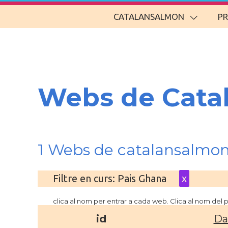
CATALANSALMON
P
Webs de Cata
1 Webs de catalansalmo
Filtre en curs: Pais Ghana
x
clica al nom per entrar a cada web. Clica al nom del
id
Da