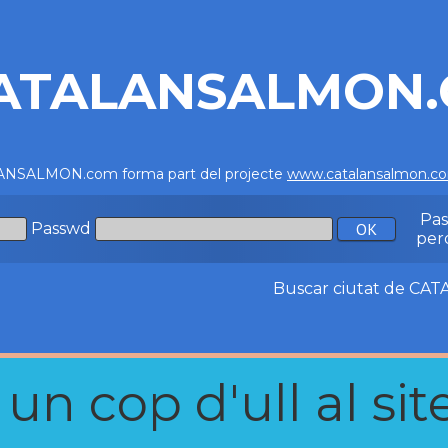
ATALANSALMON
NSALMON.com forma part del projecte
www.catalansalmon.c
Pa
Passwd
per
Buscar ciutat de C
n cop d'ull al site