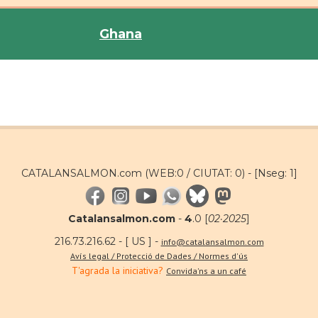
Ghana
CATALANSALMON.com (WEB:0 / CIUTAT: 0) -
[Nseg: 1]
Catalansalmon.com
-
4
.0 [
02·2025
]
216.73.216.62 - [ US ] -
info@catalansalmon.com
Avís legal / Protecció de Dades / Normes d'ús
T'agrada la iniciativa?
Convida'ns a un café