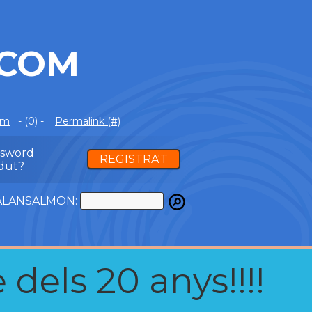
.COM
om
- (0) -
Permalink (#)
ssword
REGISTRA'T
dut?
ATALANSALMON:
 dels 20 anys!!!!