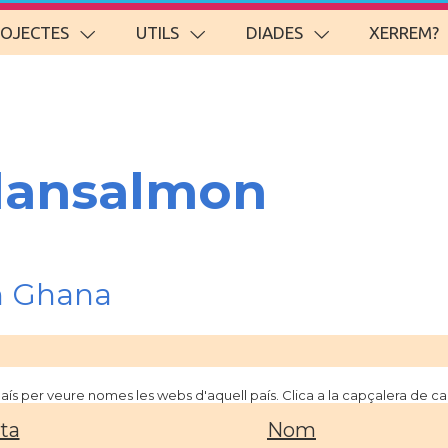
ROJECTES
UTILS
DIADES
XERREM?
lansalmon
n Ghana
 país per veure nomes les webs d'aquell país. Clica a la capçalera de 
ta
Nom