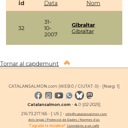
id
Data
Nom
31-
Gibraltar
32
10-
Gibraltar
2007
Tornar al capdemunt
CATALANSALMON.com (WEB:0 / CIUTAT: 0) -
[Nseg: 1]
Catalansalmon.com
-
4
.0 [
02·2025
]
216.73.217.165 - [ US ] -
info@catalansalmon.com
Avís legal / Protecció de Dades / Normes d'ús
T'agrada la iniciativa?
Convida'ns a un café