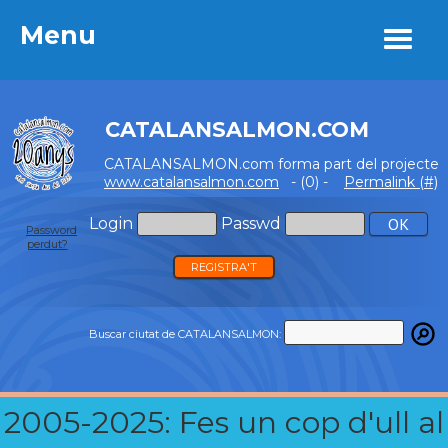
Menu
Menu
CATALANSALMON.COM
CATALANSALMON.com forma part del projecte
www.catalansalmon.com
- (0) -
Permalink (#)
Login
Passwd
Password
perdut?
REGISTRA'T
Buscar ciutat de CATALANSALMON:
2005-2025: Fes un cop d'ull al