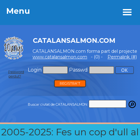
Menu
Menu
CATALANSALMON.COM
CATALANSALMON.com forma part del projecte
www.catalansalmon.com
- (0) -
Permalink (#)
Login
Passwd
Password
perdut?
REGISTRA'T
Buscar ciutat de CATALANSALMON:
2005-2025: Fes un cop d'ull al