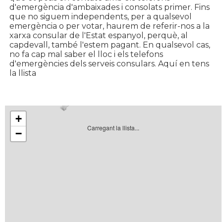
d'emergència d'ambaixades i consolats primer. Fins
que no siguem independents, per a qualsevol
emergència o per votar, haurem de referir-nos a la
xarxa consular de l'Estat espanyol, perquè, al
capdevall, també l'estem pagant. En qualsevol cas,
no fa cap mal saber el lloc i els telefons
d'emergències dels serveis consulars. Aquí en tens
la llista
+
Carregant la llista...
−