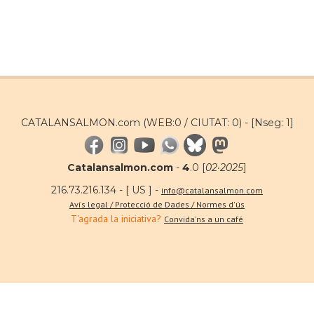
CATALANSALMON.com (WEB:0 / CIUTAT: 0) -
[Nseg: 1]
Catalansalmon.com
-
4
.0 [
02·2025
]
216.73.216.134 - [ US ] -
info@catalansalmon.com
Avís legal / Protecció de Dades / Normes d'ús
T'agrada la iniciativa?
Convida'ns a un café