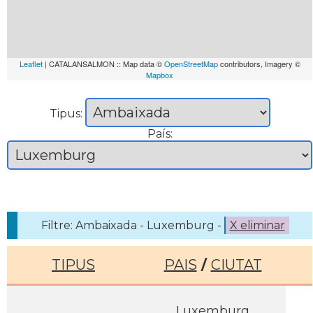
Leaflet
| CATALANSALMON :: Map data ©
OpenStreetMap
contributors, Imagery ©
Mapbox
Tipus:
País:
Filtre: Ambaixada - Luxemburg -
X eliminar
TIPUS
PAIS
/
CIUTAT
Luxemburg