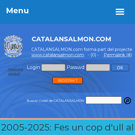
Menu
Menu
CATALANSALMON.COM
CATALANSALMON.com forma part del projecte
www.catalansalmon.com
- (0) -
Permalink (#)
Login
Passwd
Password
perdut?
REGISTRA'T
Buscar ciutat de CATALANSALMON:
2005-2025: Fes un cop d'ull al