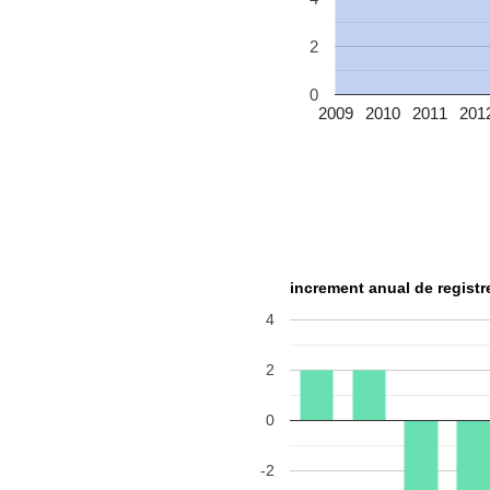
2
0
2009
2010
2011
201
increment anual de registr
4
2
0
-2