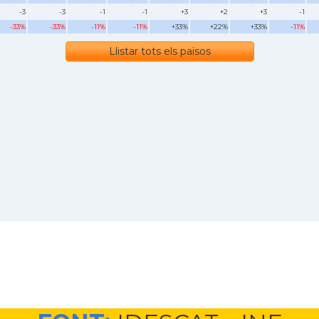
-3
-3
-1
-1
+3
+2
+3
-1
-33%
-33%
-11%
-11%
+33%
+22%
+33%
-11%
Llistar tots els països