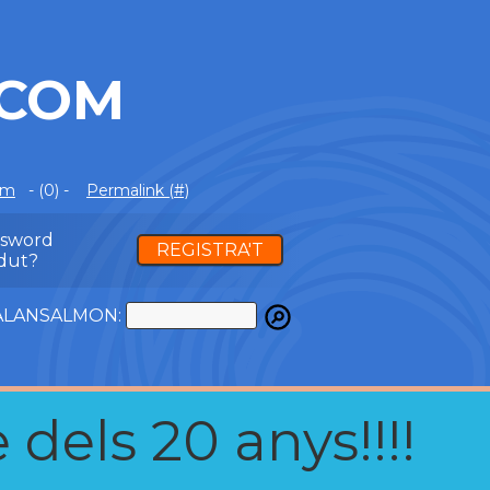
.COM
om
- (0) -
Permalink (#)
ssword
REGISTRA'T
dut?
ATALANSALMON:
 dels 20 anys!!!!