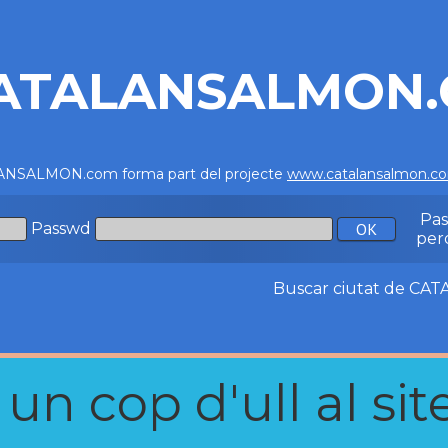
ATALANSALMON
NSALMON.com forma part del projecte
www.catalansalmon.c
Pa
Passwd
per
Buscar ciutat de C
n cop d'ull al site