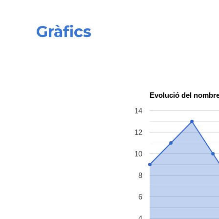
Gràfics
Evolució del nombre
14
12
10
8
6
4