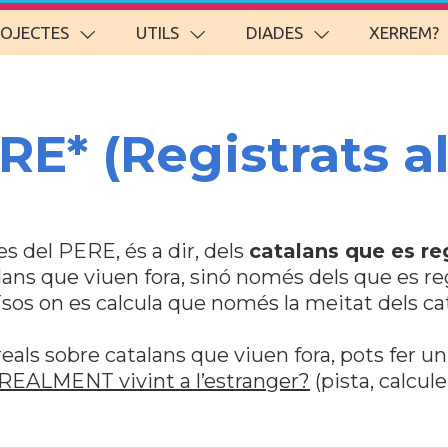
ROJECTES
UTILS
DIADES
XERREM?
RE* (Registrats a
s del PERE, és a dir, dels
catalans que es re
lans que viuen fora, sinó només dels que es regi
ïsos on es calcula que només la meitat dels ca
reals sobre catalans que viuen fora, pots fer un
 REALMENT vivint a l’estranger?
(pista, calcul