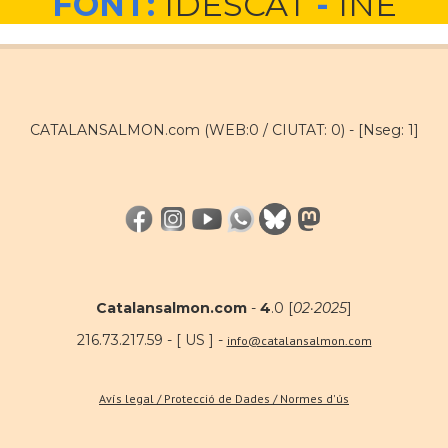
FONT:
IDESCAT
-
INE
CATALANSALMON.com (WEB:0 / CIUTAT: 0) -
[Nseg: 1]
Catalansalmon.com
-
4
.0 [
02·2025
]
216.73.217.59 - [ US ] -
info@catalansalmon.com
Avís legal / Protecció de Dades / Normes d'ús