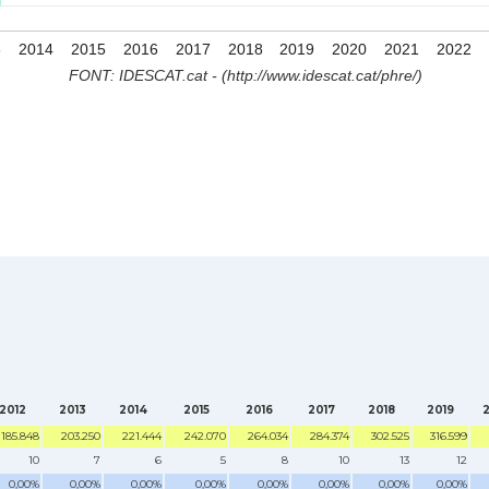
3
2014
2015
2016
2017
2018
2019
2020
2021
2022
FONT: IDESCAT.cat - (http://www.idescat.cat/phre/)
2012
2013
2014
2015
2016
2017
2018
2019
185.848
203.250
221.444
242.070
264.034
284.374
302.525
316.599
10
7
6
5
8
10
13
12
0,00%
0,00%
0,00%
0,00%
0,00%
0,00%
0,00%
0,00%