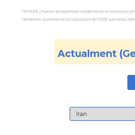
*El PERE (
Padrón de españoles residentes en el extranjero
) el
residentes-ausentes
) és un subconjunt del PERE que inclou només
Actualment (Ge