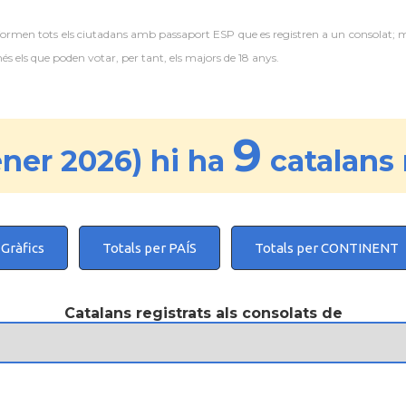
 formen tots els ciutadans amb passaport ESP que es registren a un consolat; 
 els que poden votar, per tant, els majors de 18 anys.
9
ner 2026) hi ha
catalans 
Gràfics
Totals per PAÍS
Totals per CONTINENT
Catalans registrats als consolats de