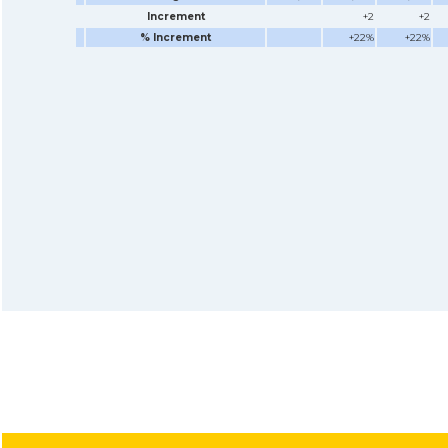
Increment
+2
+2
% Increment
+22%
+22%