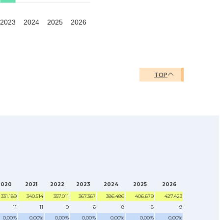
2023
2024
2025
2026
TOP
2020
2021
2022
2023
2024
2025
2026
331.189
340.514
357.011
367.367
386.486
406.679
427.423
11
11
9
6
8
8
9
0,00%
0,00%
0,00%
0,00%
0,00%
0,00%
0,00%