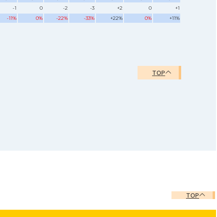
-1
0
-2
-3
+2
0
+1
-11%
0%
-22%
-33%
+22%
0%
+11%
TOP
TOP