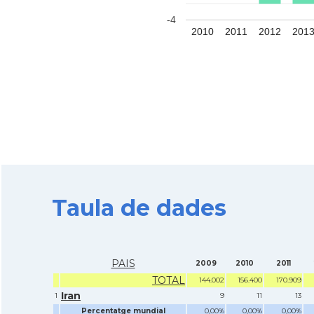
-4
2010
2011
2012
201
Taula de dades
PAIS
2009
2010
2011
TOTAL
144.002
156.400
170.909
Iran
1
9
11
13
Percentatge mundial
0,00%
0,00%
0,00%