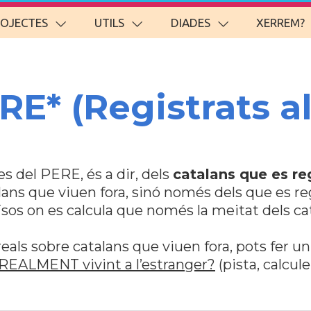
ROJECTES
UTILS
DIADES
XERREM?
RE* (Registrats a
s del PERE, és a dir, dels
catalans que es re
lans que viuen fora, sinó només dels que es regi
ïsos on es calcula que només la meitat dels ca
reals sobre catalans que viuen fora, pots fer un
 REALMENT vivint a l’estranger?
(pista, calcul