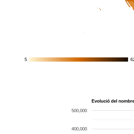
5
5
6
6
Evolució del nombre 
500,000
400,000