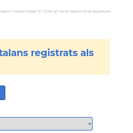
majors i menors d'edat. El CERA (
El censo electoral de españoles
alans registrats als