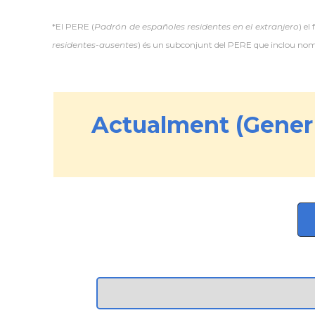
*El PERE (
Padrón de españoles residentes en el extranjero
) el
residentes-ausentes
) és un subconjunt del PERE que inclou només
Actualment (Gener