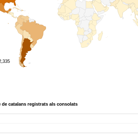
2,335
2,335
de catalans registrats als consolats