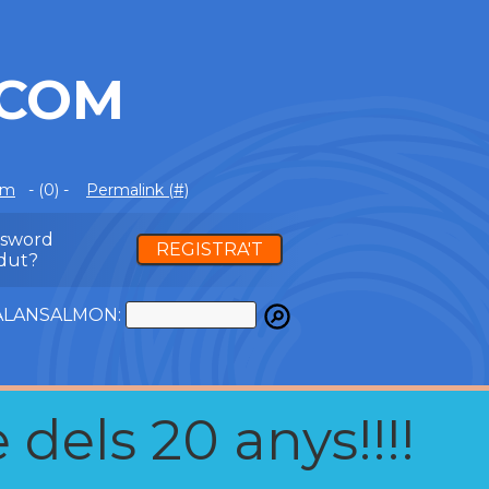
.COM
om
- (0) -
Permalink (#)
ssword
REGISTRA'T
dut?
ATALANSALMON:
 dels 20 anys!!!!