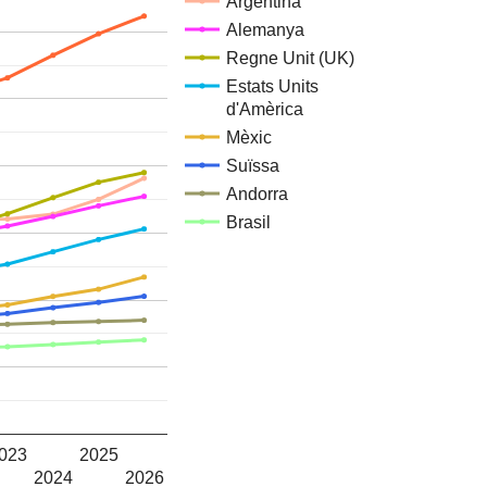
Argentina
Alemanya
Regne Unit (UK)
Estats Units
d'Amèrica
Mèxic
Suïssa
Andorra
Brasil
023
2025
2024
2026