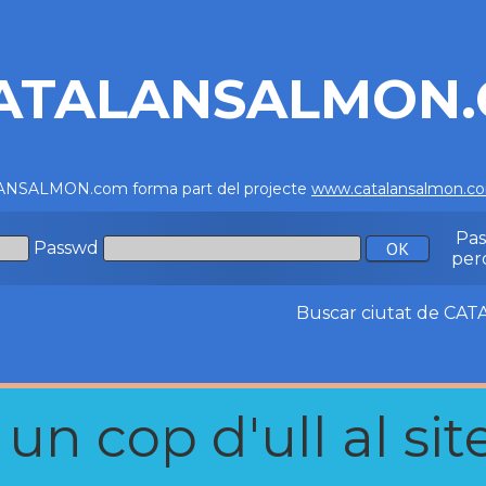
ATALANSALMON
NSALMON.com forma part del projecte
www.catalansalmon.c
Pa
Passwd
per
Buscar ciutat de C
n cop d'ull al site