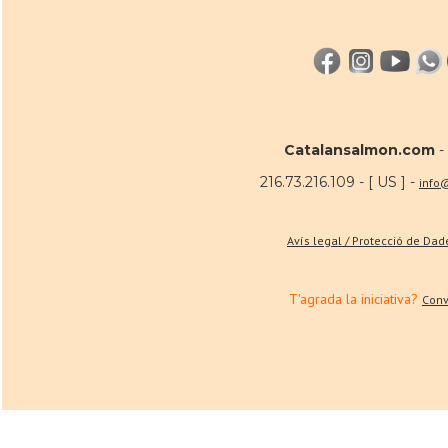
Catalansalmon.com
-
216.73.216.109 - [ US ] -
info
Avís legal / Protecció de Da
T'agrada la iniciativa?
Conv