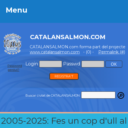
Menu
Menu
CATALANSALMON.COM
CATALANSALMON.com forma part del projecte
www.catalansalmon.com
- (0) -
Permalink (#)
Login
Passwd
Password
perdut?
REGISTRA'T
Buscar ciutat de CATALANSALMON:
2005-2025: Fes un cop d'ull al