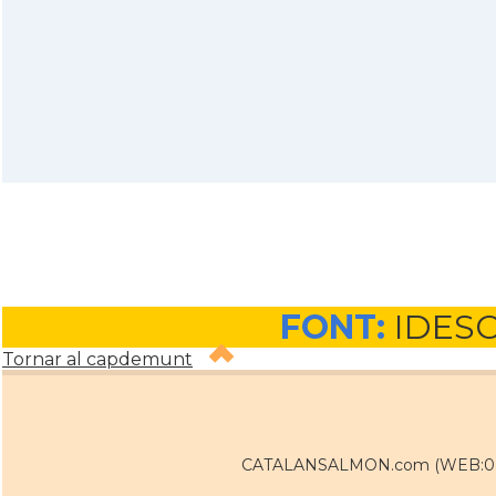
FONT:
IDES
Tornar al capdemunt
CATALANSALMON.com (WEB:0 / 