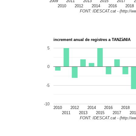
2009
2011
2013
2015
2017
2
2010
2012
2014
2016
2018
FONT: IDESCAT.cat - (http://ww
increment anual de registres a TANZàNIA
5
0
-5
-10
2010
2012
2014
2016
2018
2011
2013
2015
2017
201
FONT: IDESCAT.cat - (http://ww