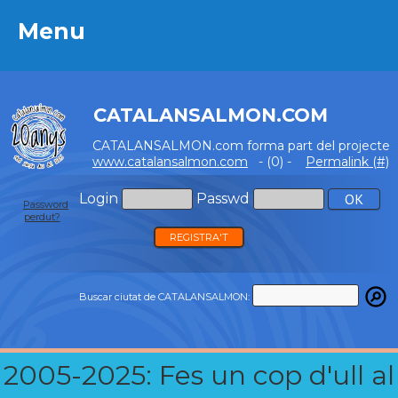
Menu
Menu
CATALANSALMON.COM
CATALANSALMON.com forma part del projecte
www.catalansalmon.com
- (0) -
Permalink (#)
Login
Passwd
Password
perdut?
REGISTRA'T
Buscar ciutat de CATALANSALMON:
2005-2025: Fes un cop d'ull al