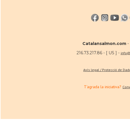
Catalansalmon.com
-
216.73.217.86 - [ US ] -
info
Avís legal / Protecció de Da
T'agrada la iniciativa?
Conv