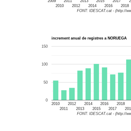
2009
2011
2013
2015
2017
2
2010
2012
2014
2016
2018
FONT: IDESCAT.cat - (http://ww
increment anual de registres a NORUEGA
150
100
50
0
2010
2012
2014
2016
2018
2011
2013
2015
2017
201
FONT: IDESCAT.cat - (http://ww