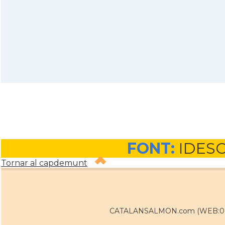
FONT:
IDES
Tornar al capdemunt
CATALANSALMON.com (WEB:0 / 