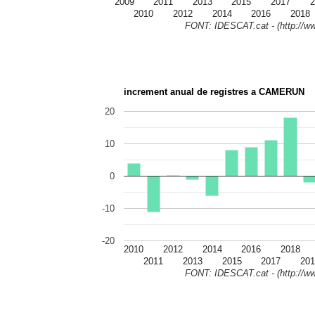
2009
2011
2013
2015
2017
2
2010
2012
2014
2016
2018
FONT: IDESCAT.cat - (http://ww
increment anual de registres a CAMERUN
20
10
0
-10
-20
2010
2012
2014
2016
2018
2011
2013
2015
2017
201
FONT: IDESCAT.cat - (http://ww