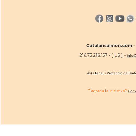
Catalansalmon.com
-
216.73.216.157 - [ US ] -
info
Avís legal / Protecció de Da
T'agrada la iniciativa?
Conv