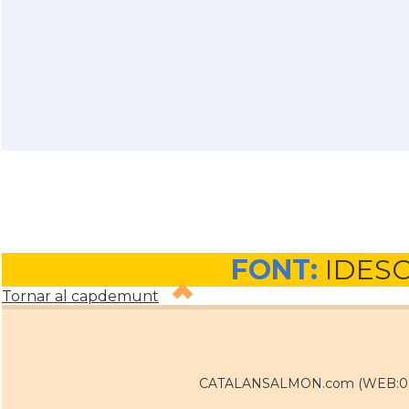
FONT:
IDES
Tornar al capdemunt
CATALANSALMON.com (WEB:0 / 