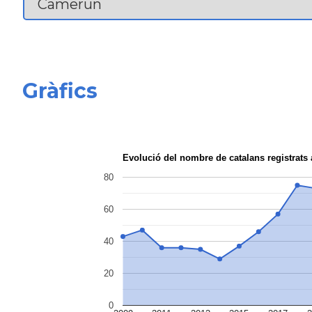
Gràfics
Evolució del nombre de catalans registra
80
60
40
20
0