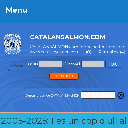
Menu
Menu
CATALANSALMON.COM
CATALANSALMON.com forma part del projecte
www.catalansalmon.com
- (0) -
Permalink (#)
Login
Passwd
Password
perdut?
REGISTRA'T
Buscar ciutat de CATALANSALMON:
2005-2025: Fes un cop d'ull al