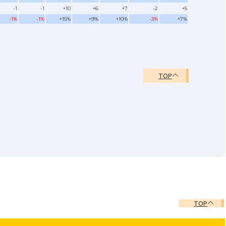
-1
-1
+10
+6
+7
-2
+5
-1%
-1%
+15%
+9%
+10%
-3%
+7%
TOP
TOP