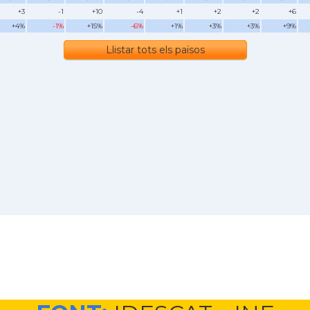
+3
-1
+10
-4
+1
+2
+2
+6
+4%
-1%
+15%
-6%
+1%
+3%
+3%
+9%
Llistar tots els països