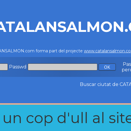
ATALANSALMON
NSALMON.com forma part del projecte
www.catalansalmon.c
Pa
Passwd
per
Buscar ciutat de C
n cop d'ull al site