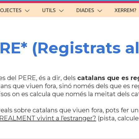
ROJECTES
UTILS
DIADES
XERREM?
RE* (Registrats a
s del PERE, és a dir, dels
catalans que es re
lans que viuen fora, sinó només dels que es regi
ïsos on es calcula que només la meitat dels ca
reals sobre catalans que viuen fora, pots fer un
 REALMENT vivint a l’estranger?
(pista, calcul