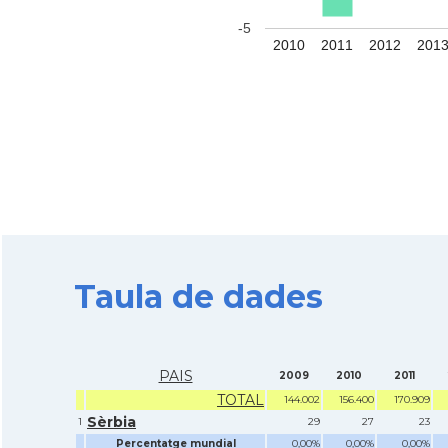
-5
2010
2011
2012
201
Taula de dades
PAIS
2009
2010
2011
TOTAL
144.002
156.400
170.909
Sèrbia
1
29
27
23
Percentatge mundial
0,00%
0,00%
0,00%