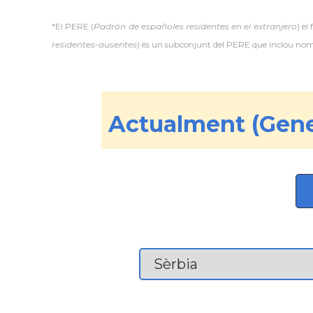
*El PERE (
Padrón de españoles residentes en el extranjero
) el
residentes-ausentes
) és un subconjunt del PERE que inclou només
Actualment (Gene