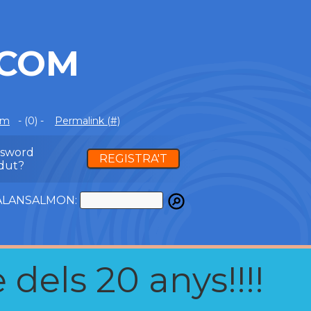
.COM
om
- (0) -
Permalink (#)
ssword
REGISTRA'T
dut?
ATALANSALMON:
 dels 20 anys!!!!