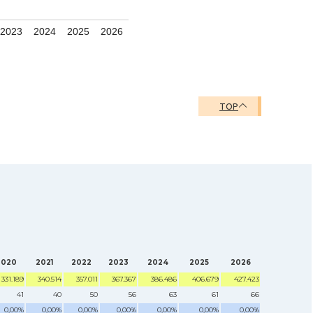
2023
2024
2025
2026
TOP
2020
2021
2022
2023
2024
2025
2026
331.189
340.514
357.011
367.367
386.486
406.679
427.423
41
40
50
56
63
61
66
0,00%
0,00%
0,00%
0,00%
0,00%
0,00%
0,00%