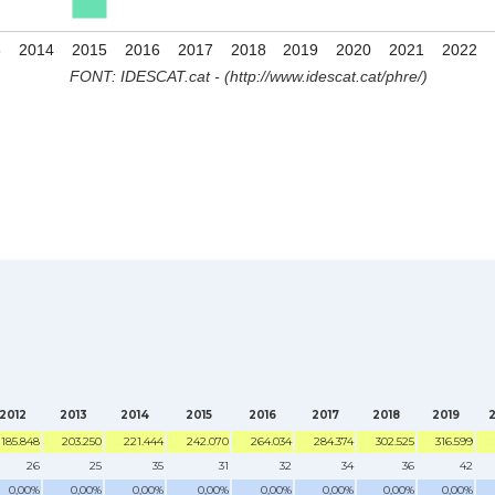
3
2014
2015
2016
2017
2018
2019
2020
2021
2022
FONT: IDESCAT.cat - (http://www.idescat.cat/phre/)
2012
2013
2014
2015
2016
2017
2018
2019
185.848
203.250
221.444
242.070
264.034
284.374
302.525
316.599
26
25
35
31
32
34
36
42
0,00%
0,00%
0,00%
0,00%
0,00%
0,00%
0,00%
0,00%