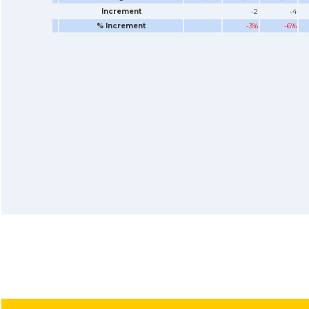
Increment
-2
-4
% Increment
-3%
-6%