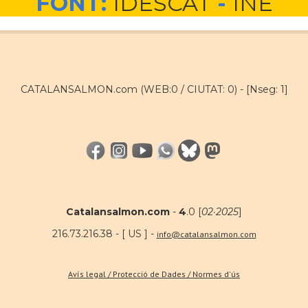
FONT:
IDESCAT
-
INE
CATALANSALMON.com (WEB:0 / CIUTAT: 0) -
[Nseg: 1]
Catalansalmon.com
-
4
.0 [
02·2025
]
216.73.216.38 - [ US ] -
info@catalansalmon.com
Avís legal / Protecció de Dades / Normes d'ús