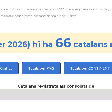
 formen tots els ciutadans amb passaport ESP que es registren a un consolat; 
 els que poden votar, per tant, els majors de 18 anys.
66
r 2026) hi ha
catalans r
Gràfics
Totals per PAÍS
Totals per CONTINENT
Catalans registrats als consolats de